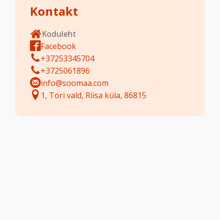
Kontakt
Koduleht
Facebook
+37253345704
+3725061896
info@soomaa.com
1, Tori vald, Riisa küla, 86815