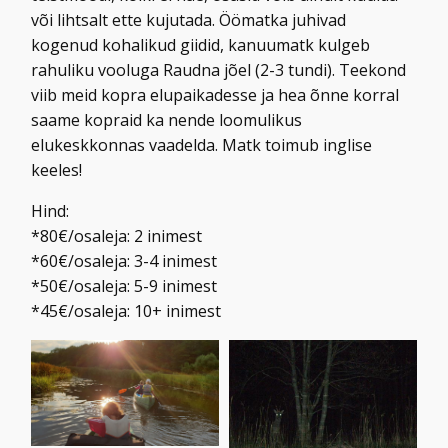
või lihtsalt ette kujutada. Öömatka juhivad
kogenud kohalikud giidid, kanuumatk kulgeb
rahuliku vooluga Raudna jõel (2-3 tundi). Teekond
viib meid kopra elupaikadesse ja hea õnne korral
saame kopraid ka nende loomulikus
elukeskkonnas vaadelda. Matk toimub inglise
keeles!
Hind:
*80€/osaleja: 2 inimest
*60€/osaleja: 3-4 inimest
*50€/osaleja: 5-9 inimest
*45€/osaleja: 10+ inimest