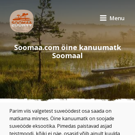
Menu
Soomaa.com öine kanuumatk
Soomaal
Parim viis valgetest suveöödest osa saada on
matkama minnes. Öine kanuumatk on soojade
suveööde eksootika. Pimedas paistavad asjad
teistmoodi, kõiki ei näe, osasid võib ainult kuulda