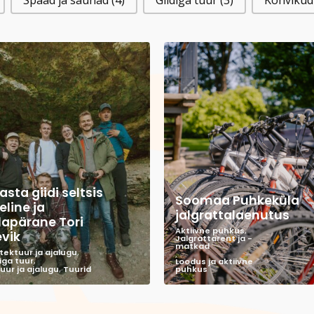
Spaad ja saunad
(4)
Giidiga tuur
(3)
Kohviku
asta giidi seltsis
Soomaa Puhkeküla
eline ja
jalgrattalaenutus
lapärane Tori
Aktiivne puhkus
,
evik
Jalgrattarent ja -
matkad
tektuur ja ajalugu
,
,
iga tuur
,
Loodus ja aktiivne
uur ja ajalugu
,
Tuurid
puhkus