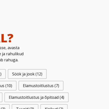
L?
sse, avasta
 ja rahulikud
ub rahuga.
)
Söök ja jook
(12)
lus
(10)
Elamustoitlustus
(7)
Elamustoitlustus ja õpitoad
(4)