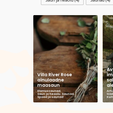
Saun ja heaolu
(4)
Saunad
(4)
Av
Villa River Rose
im
ainulaadne
sa
maasaun
al
Elamussaunad
,
Arhi
Saun ja heaolu
,
Saunad
,
Giid
Spaad ja saunad
Kult