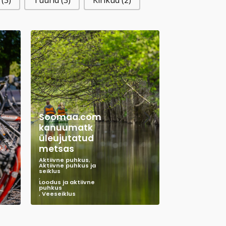
d
(3)
Tuurid
(3)
Kirikud
(2)
Soomaa.com
kanuumatk
üleujutatud
metsas
Aktiivne puhkus
,
Aktiivne puhkus ja
seiklus
,
Loodus ja aktiivne
puhkus
,
Veeseiklus