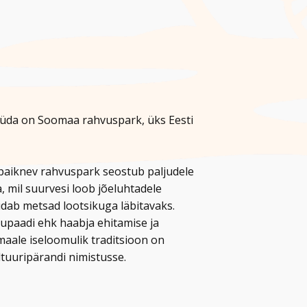
üda on Soomaa rahvuspark, üks Eesti
l paiknev rahvuspark seostub paljudele
, mil suurvesi loob jõeluhtadele
uudab metsad lootsikuga läbitavaks.
upaadi ehk haabja ehitamise ja
aale iseloomulik traditsioon on
uuripärandi nimistusse.