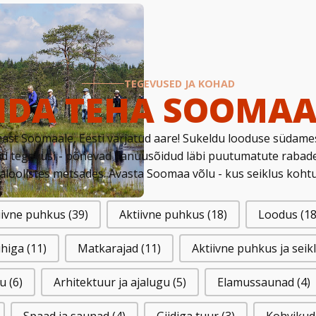
TEGEVUSED JA KOHAD
IDA TEHA SOOMAA
ast Soomaale, Eesti varjatud aare! Sukeldu looduse südame
d tegevusi - põnevad kanuusõidud läbi puutumatute rabade
aloolistes metsades. Avasta Soomaa võlu - kus seiklus koht
tiivne puhkus
(39)
Aktiivne puhkus
(18)
Loodus
(18
uhiga
(11)
Matkarajad
(11)
Aktiivne puhkus ja seik
gu
(6)
Arhitektuur ja ajalugu
(5)
Elamussaunad
(4)