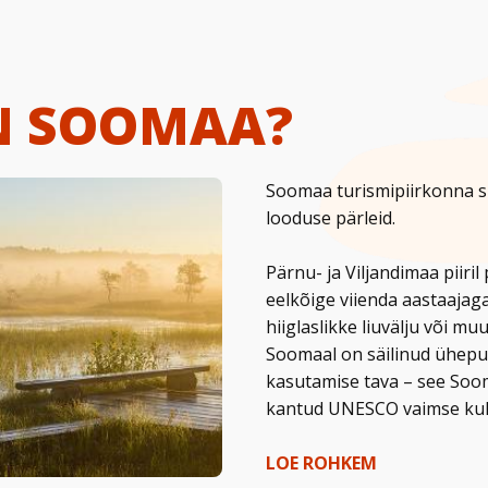
N SOOMAA?
Soomaa turismipiirkonna s
looduse pärleid.
Pärnu- ja Viljandimaa piiri
eelkõige viienda aastaajaga
hiiglaslikke liuvälju või m
Soomaal on säilinud ühepu
kasutamise tava – see Soom
kantud UNESCO vaimse kult
LOE ROHKEM