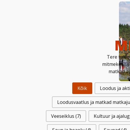
M
Tere tulem
mitmekesisei
matkad aj
Kõik
Loodus ja ak
Loodusvaatlus ja matkad matkaj
Veeseiklus
(7)
Kultuur ja ajalu