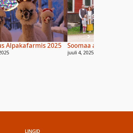
us Alpakafarmis 2025
Soomaa atesteeritud g
2025
juuli 4, 2025
LINGID