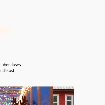
i ühenduses,
ndlikust