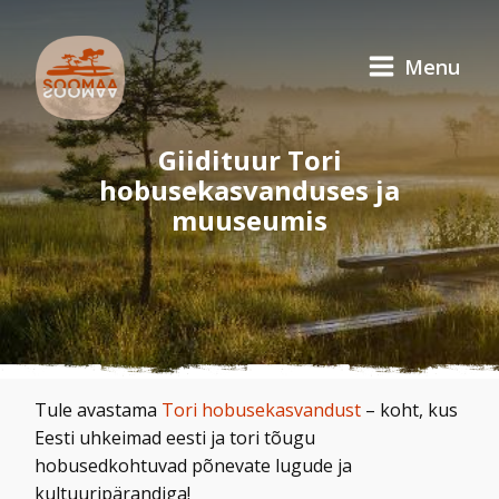
Menu
Giidituur Tori
hobusekasvanduses ja
muuseumis
Tule avastama
Tori hobusekasvandust
– koht, kus
Eesti uhkeimad eesti ja tori tõugu
hobusedkohtuvad põnevate lugude ja
kultuuripärandiga!