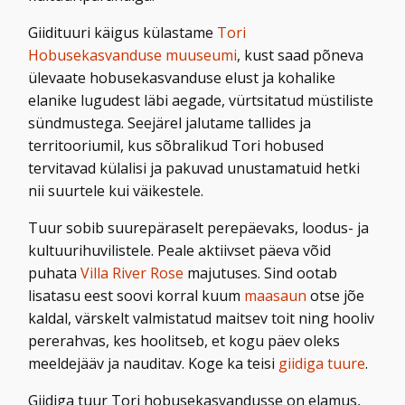
Giidituuri käigus külastame
Tori
Hobusekasvanduse muuseumi
, kust saad põneva
ülevaate hobusekasvanduse elust ja kohalike
elanike lugudest läbi aegade, vürtsitatud müstiliste
sündmustega. Seejärel jalutame tallides ja
territooriumil, kus sõbralikud Tori hobused
tervitavad külalisi ja pakuvad unustamatuid hetki
nii suurtele kui väikestele.
Tuur sobib suurepäraselt perepäevaks, loodus- ja
kultuurihuvilistele. Peale aktiivset päeva võid
puhata
Villa River Rose
majutuses. Sind ootab
lisatasu eest soovi korral kuum
maasaun
otse jõe
kaldal, värskelt valmistatud maitsev toit ning hooliv
pererahvas, kes hoolitseb, et kogu päev oleks
meeldejääv ja nauditav. Koge ka teisi
giidiga tuure
.
Giidiga tuur Tori hobusekasvandusse on elamus,