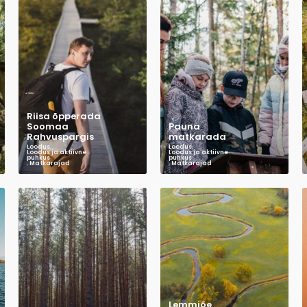
Riisa õpperada
Soomaa
Pauna
Rahvuspargis
matkarada
Loodus
,
Loodus
,
Loodus ja aktiivne
Loodus ja aktiivne
puhkus
puhkus
,
Matkarajad
,
Matkarajad
Lemmjõe