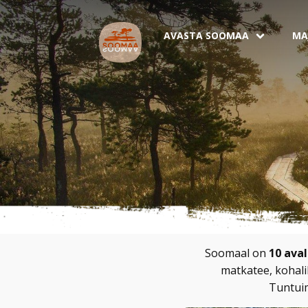
AVASTA SOOMAA
MA
Soomaal on
10 ava
matkatee, kohali
Tuntuim