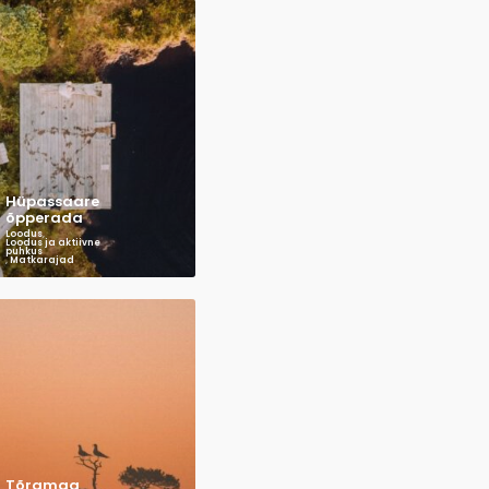
Hüpassaare
õpperada
Loodus
,
Loodus ja aktiivne
puhkus
,
Matkarajad
Tõramaa