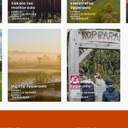
Sakala tee
keelemetsa
matkarada
õpperada
Loodus
,
Loodus
,
Loodus ja aktiivne
Loodus ja aktiivne
puhkus
puhkus
,
Matkarajad
,
Matkarajad
Koprarada
Ingatsi õpperada
õpperada
Loodus
,
Loodus
,
Loodus ja aktiivne
Loodus ja aktiivne
puhkus
puhkus
,
Matkarajad
,
Matkarajad