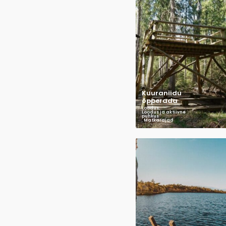
Kuuraniidu
õpperada
Loodus
,
Loodus ja aktiivne
puhkus
,
Matkarajad