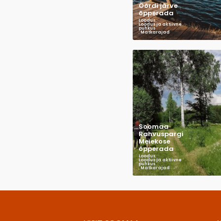
Öördi järve
õpperada
Loodus
,
Loodus ja aktiivne
puhkus
,
Matkarajad
Soomaa
Rahvuspargi
Meiekose
õpperada
Loodus
,
Loodus ja aktiivne
puhkus
,
Matkarajad