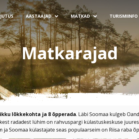
JUTUS
AASTAAJAD
MATKAD
TURISMIINFO
Matkarajad
likku lõkkekohta ja 8 õpperada
. Läbi Soomaa kulgeb Oand
kest radadest lühim on rahvuspargi külastuskeskuse juure
 ja Soomaa külastajate seas populaarseim on Riisa raba õ