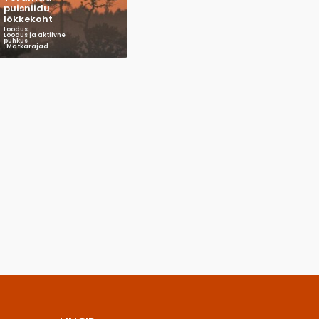
puisniidu
lõkkekoht
Loodus
,
Loodus ja aktiivne
puhkus
,
Matkarajad