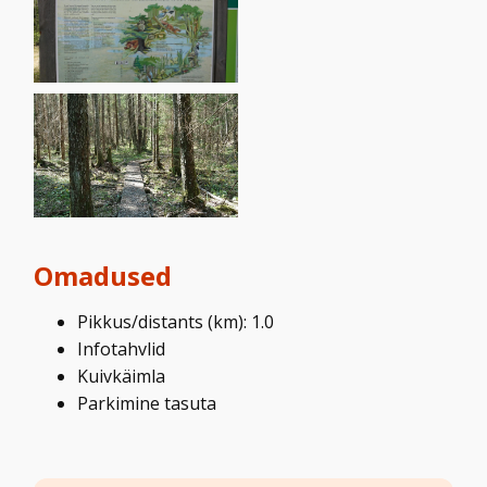
Omadused
Pikkus/distants (km): 1.0
Infotahvlid
Kuivkäimla
Parkimine tasuta