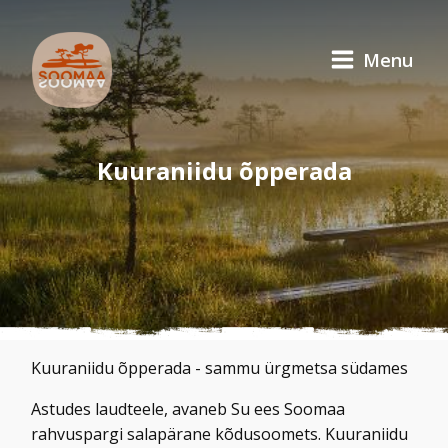
Menu
Kuuraniidu õpperada
Kuuraniidu õpperada - sammu ürgmetsa südames
Astudes laudteele, avaneb Su ees Soomaa
rahvuspargi salapärane kõdusoomets. Kuuraniidu