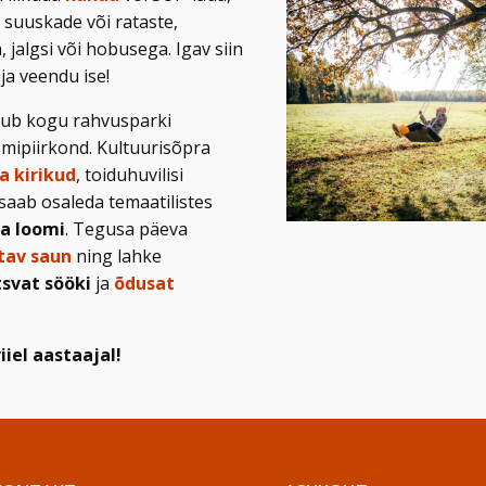
, suuskade või rataste,
 jalgsi või hobusega. Igav siin
 ja veendu ise!
kub kogu rahvusparki
mipiirkond. Kultuurisõpra
 kirikud
, toiduhuvilisi
 saab osaleda temaatilistes
a loomi
. Tegusa päeva
tav saun
ning lahke
svat sööki
ja
õdusat
iiel aastaajal!