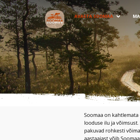
AVASTA SOOMAA
MA
Soomaa on kahtlemata õ
looduse ilu ja võimsust.
pakuvad rohkesti võima
aastaajast võib Soomaal