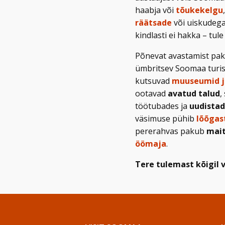
haabja või
tõukekelgu
räätsade
või uiskudega,
kindlasti ei hakka – tule
Põnevat avastamist pa
ümbritsev Soomaa turis
kutsuvad
muuseumid ja
ootavad
avatud talud
,
töötubades ja
uudistad
väsimuse pühib
lõõgas
pererahvas pakub
mait
öömaja
.
Tere tulemast kõigil v