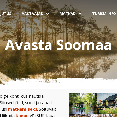
JUTUS
AASTAAJAD
MATKAD
TURISMIINFO
Avasta Soomaa
ige koht, kus nautida
 Siinsed jõed, sood ja rabad
lusi
matkamiseks
. Sõltuvalt
 liikuda
kanuu
või SUP-laua,