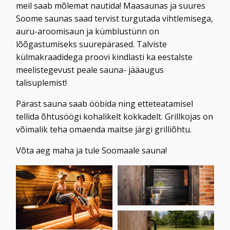
meil saab mõlemat nautida! Maasaunas ja suures
Soome saunas saad tervist turgutada vihtlemisega,
auru-aroomisaun ja kümblustünn on
lõõgastumiseks suurepärased. Talviste
külmakraadidega proovi kindlasti ka eestalste
meelistegevust peale sauna- jääaugus
talisuplemist!
Pärast sauna saab ööbida ning etteteatamisel
tellida õhtusöögi kohalikelt kokkadelt. Grillkojas on
võimalik teha omaenda maitse järgi grilliõhtu.
Võta aeg maha ja tule Soomaale sauna!