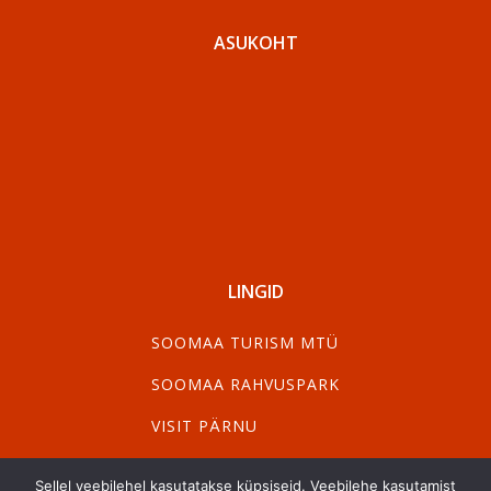
ASUKOHT
LINGID
SOOMAA TURISM MTÜ
SOOMAA RAHVUSPARK
VISIT PÄRNU
VISIT VILJANDI
Sellel veebilehel kasutatakse küpsiseid. Veebilehe kasutamist