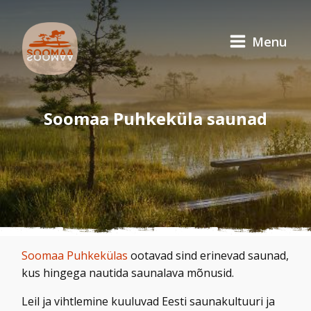
Menu
Soomaa Puhkeküla saunad
Soomaa Puhkekülas
ootavad sind erinevad saunad,
kus hingega nautida saunalava mõnusid.
Leil ja vihtlemine kuuluvad Eesti saunakultuuri ja