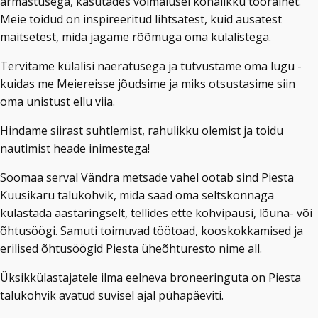
armastusega, kasutades võimalusel kohalikku toorainet.
Meie toidud on inspireeritud lihtsatest, kuid ausatest
maitsetest, mida jagame rõõmuga oma külalistega.
Tervitame külalisi naeratusega ja tutvustame oma lugu -
kuidas me Meiereisse jõudsime ja miks otsustasime siin
oma unistust ellu viia.
Hindame siirast suhtlemist, rahulikku olemist ja toidu
nautimist heade inimestega!
Soomaa serval Vändra metsade vahel ootab sind Piesta
Kuusikaru talukohvik, mida saad oma seltskonnaga
külastada aastaringselt, tellides ette kohvipausi, lõuna- või
õhtusöögi. Samuti toimuvad töötoad, kooskokkamised ja
erilised õhtusöögid Piesta üheõhturesto nime all.
Üksikkülastajatele ilma eelneva broneeringuta on Piesta
talukohvik avatud suvisel ajal pühapäeviti.