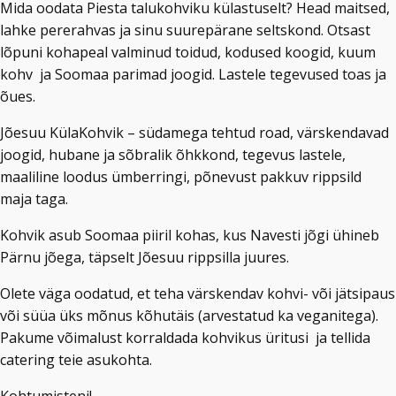
Mida oodata Piesta talukohviku külastuselt? Head maitsed,
lahke pererahvas ja sinu suurepärane seltskond. Otsast
lõpuni kohapeal valminud toidud, kodused koogid, kuum
kohv ja Soomaa parimad joogid. Lastele tegevused toas ja
õues.
Jõesuu KülaKohvik – südamega tehtud road, värskendavad
joogid, hubane ja sõbralik õhkkond, tegevus lastele,
maaliline loodus ümberringi, põnevust pakkuv rippsild
maja taga.
Kohvik asub Soomaa piiril kohas, kus Navesti jõgi ühineb
Pärnu jõega, täpselt Jõesuu rippsilla juures.
Olete väga oodatud, et teha värskendav kohvi- või jätsipaus
või süüa üks mõnus kõhutäis (arvestatud ka veganitega).
Pakume võimalust korraldada kohvikus üritusi ja tellida
catering teie asukohta.