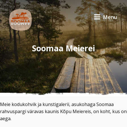
Menu
Soomaa Meierei
Meie kodukohvik ja kunstigalerii, asukohaga Soomaa
rahvuspargi väravas kaunis Kõpu Meiereis, on koht, kus on
aega.