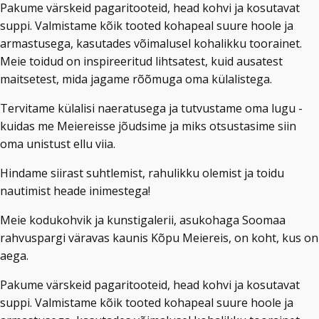
Pakume värskeid pagaritooteid, head kohvi ja kosutavat
suppi. Valmistame kõik tooted kohapeal suure hoole ja
armastusega, kasutades võimalusel kohalikku toorainet.
Meie toidud on inspireeritud lihtsatest, kuid ausatest
maitsetest, mida jagame rõõmuga oma külalistega.
Tervitame külalisi naeratusega ja tutvustame oma lugu -
kuidas me Meiereisse jõudsime ja miks otsustasime siin
oma unistust ellu viia.
Hindame siirast suhtlemist, rahulikku olemist ja toidu
nautimist heade inimestega!
Meie kodukohvik ja kunstigalerii, asukohaga Soomaa
rahvuspargi väravas kaunis Kõpu Meiereis, on koht, kus on
aega.
Pakume värskeid pagaritooteid, head kohvi ja kosutavat
suppi. Valmistame kõik tooted kohapeal suure hoole ja