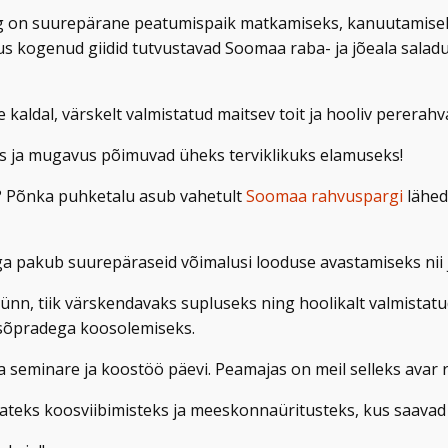
ng on suurepärane peatumispaik matkamiseks, kanuutamiseks
kus kogenud giidid tutvustavad Soomaa raba- ja jõeala sala
e kaldal, värskelt valmistatud maitsev toit ja hooliv pererahv
kkus ja mugavus põimuvad üheks terviklikuks elamuseks!
? Põnka puhketalu asub vahetult
Soomaa rahvuspargi
lähed
 pakub suurepäraseid võimalusi looduse avastamiseks nii ja
nn, tiik värskendavaks supluseks ning hoolikalt valmistatud
a sõpradega koosolemiseks.
a seminare ja koostöö päevi. Peamajas on meil selleks avar
teks koosviibimisteks ja meeskonnaüritusteks, kus saavad