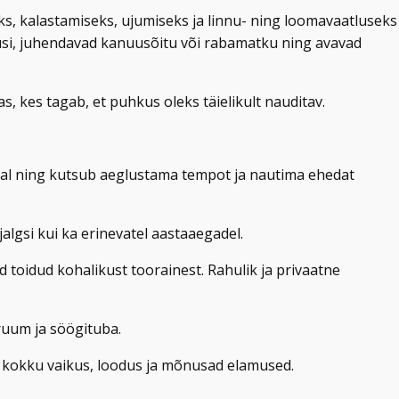
, kalastamiseks, ujumiseks ja linnu- ning loomavaatluseks
dusi, juhendavad kanuusõitu või rabamatku ning avavad
as, kes tagab, et puhkus oleks täielikult nauditav.
al ning kutsub aeglustama tempot ja nautima ehedat
lgsi kui ka erinevatel aastaaegadel.
 toidud kohalikust toorainest. Rahulik ja privaatne
 ruum ja söögituba.
 kokku vaikus, loodus ja mõnusad elamused.