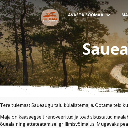
AVASTA SOOMAA
MA
Sauea
Tere tulemast Saueaugu talu külalistemajja. Ootame teid kül
Maja on kaasaegselt renoveeritud ja toad sisustatud maaläh
õueala ning etteteatamisel grillimisvõimalus. Mugavaks pea