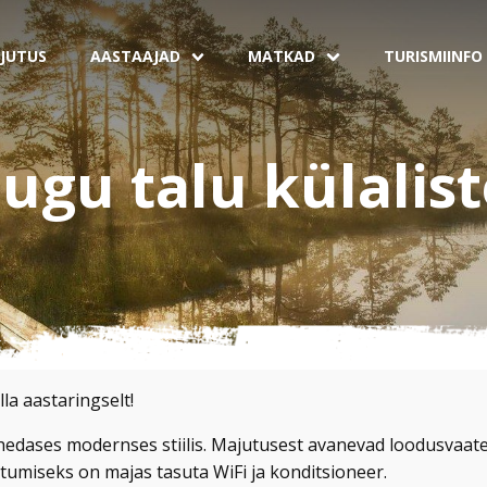
JUTUS
AASTAAJAD
MATKAD
TURISMIINFO
ugu talu külalis
la aastaringselt!
edases modernses stiilis. Majutusest avanevad loodusvaated
tumiseks on majas tasuta WiFi ja konditsioneer.