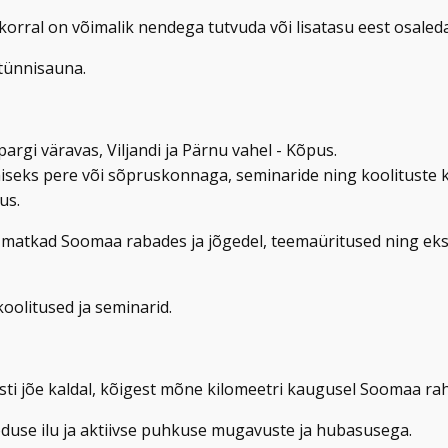
korral on võimalik nendega tutvuda või lisatasu eest osaled
 tünnisauna.
rgi väravas, Viljandi ja Pärnu vahel - Kõpus.
seks pere või sõpruskonnaga, seminaride ning koolituste k
us.
 matkad Soomaa rabades ja jõgedel, teemaüritused ning eks
oolitused ja seminarid.
sti jõe kaldal, kõigest mõne kilomeetri kaugusel Soomaa ra
oduse ilu ja aktiivse puhkuse mugavuste ja hubasusega.