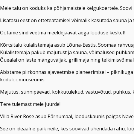
Meie talu on koduks ka põhjamaistele kelgukoertele. Soovi 
Lisatasu eest on etteteatamisel võimalik kasutada sauna ja
Ootame sind veetma meeldejäävat aega looduse keskel!
Kõrtsitalu külalistemaja asub Lõuna-Eestis, Soomaa rahvuspa
Külalistemaja pakub majutust ja sauna, võimalused puhkami
Õuealal on laste mänguväljak, grillimaja ning telkimisvõimal
Abistame piirkonnas ajaveetmise planeerimisel – piknikuga
koduloomuuseumis.
Majutus, sünnipäevad, kokkutulekud, vastuvõtud, puhkus, k
Tere tulemast meie juurde!
Villa River Rose asub Pärnumaal, looduskaunis paigas Nave
See on ideaalne paik neile, kes soovivad ühendada rahu, lo