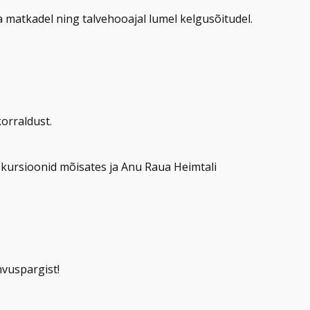
a matkadel ning talvehooajal lumel kelgusõitudel.
orraldust.
kursioonid mõisates ja Anu Raua Heimtali
hvuspargist!