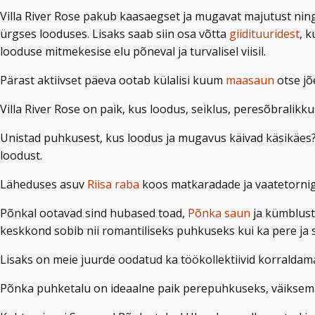
Villa River Rose pakub kaasaegset ja mugavat majutust ni
ürgses looduses. Lisaks saab siin osa võtta
giidituuridest
, 
looduse mitmekesise elu põneval ja turvalisel viisil.
Pärast aktiivset päeva ootab külalisi kuum
maasaun
otse jõ
Villa River Rose on paik, kus loodus, seiklus, peresõbrali
Unistad puhkusest, kus loodus ja mugavus käivad käsikäes
loodust.
Läheduses asuv
Riisa raba
koos matkaradade ja vaatetorniga
Põnkal ootavad sind hubased toad,
Põnka saun
ja kümblustü
keskkond sobib nii romantiliseks puhkuseks kui ka pere j
Lisaks on meie juurde oodatud ka töökollektiivid korraldam
Põnka puhketalu on ideaalne paik perepuhkuseks, väiksema