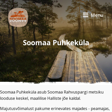
Menu
Soomaa Puhkeküla
Soomaa Puhkeküla asub Soomaa Rahvuspargi metsiku
looduse keskel, maalilise Halliste jõe kaldal.
Majutusvõimalust pakume erinevates majades - peamajas,