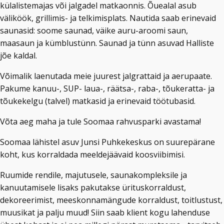
külalistemajas või jalgadel matkaonnis. Õuealal asub
väliköök, grillimis- ja telkimisplats. Nautida saab erinevaid
saunasid: soome saunad, väike auru-aroomi saun,
maasaun ja kümblustünn. Saunad ja tünn asuvad Halliste
jõe kaldal.
Võimalik laenutada meie juurest jalgrattaid ja aerupaate.
Pakume kanuu-, SUP- laua-, räätsa-, raba-, tõukeratta- ja
tõukekelgu (talvel) matkasid ja erinevaid töötubasid.
Võta aeg maha ja tule Soomaa rahvusparki avastama!
Soomaa lähistel asuv Junsi Puhkekeskus on suurepärane
koht, kus korraldada meeldejäävaid koosviibimisi.
Ruumide rendile, majutusele, saunakompleksile ja
kanuutamisele lisaks pakutakse ürituskorraldust,
dekoreerimist, meeskonnamängude korraldust, toitlustust,
muusikat ja palju muud! Siin saab klient kogu lahenduse