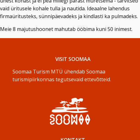
ühest kohast ja ei pea millegi pärast muretsema - tarvitseb
vaid üritusele kohale tulla ja nautida. Ideaalne lahendus
firmaüritusteks, sünnipäevadeks ja kindlasti ka pulmadeks.
Meie 8 majutushoonet mahutab ööbima kuni 50 inimest.
VISIT SOOMAA
Soomaa Turism MTÜ ühendab Soomaa
turismipiirkonnas tegutsevaid ettevõtteid.