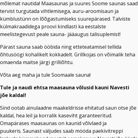
mõlemat nautida! Maasaunas ja suures Soome saunas saad
tervist turgutada vihtlemisega, auru-aroomisaun ja
kümblustünn on lõõgastumiseks suurepärased. Talviste
külmakraadidega proovi kindlasti ka eestalste
meelistegevust peale sauna- jääaugus talisuplemist!
Pärast sauna saab ööbida ning etteteatamisel tellida
õhtusöögi kohalikelt kokkadelt. Grillkojas on võimalik teha
omaenda maitse järgi grilliõhtu.
Võta aeg maha ja tule Soomaale sauna!
Tule ja naudi ehtsa maasauna võlusid kauni Navesti
jõe kaldal!
Sind ootab ainulaadne maakeldrisse ehitatud saun otse jõe
kaldal, hea leil ja korralik kaseviht garanteeritud.
Omapärases maasaunas on kaunid võlvlaed ja
puukeris. Saunast väljudes saab mööda paekivitreppi