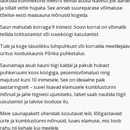
laskuda kümmekond meetrit eemal asuva Navesti jõe äärde
ja sillalt vette hüpata. See annab suurepärase võimaluse
tõelise eesti maasauna mõnusid kogeda.
Saun mahutab korraga 9 inimest. Soovi korral on võimalik
tellida toitlustamist või suveköögi kasutamist.
Tule ja koge täiuslikku lühipuhkust või korralda meeldejääv
üritus looduskaunis Põnka puhketalus.
Saunamaja asub kauni tiigi kaldal ja pakub hubast
puhkeruumi koos köögiga, pesemisvõimalusi ning
majutust kuni 10 inimesele. See on ideaalne paik
aastaringselt – suvel lisavad elamusele kümblustünni
mõnud ja jahe tiigivesi ujumiseks, talvel saab nautida tiigil
uisutamist ja talvise looduse ilu.
Meie saunapakett ühendab kosutavat leili, lõõgastavaid
ürte ja kümblustünni mõnusid, luues elamuse, mis toob
rahu nii kehale kui meelele.