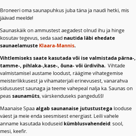
Broneeri oma saunapuhkus juba täna ja naudi hetki, mis
jäävad meelde!
Saunaskäik on ammustest aegadest olnud ihu ja hinge
kosutav tegevus, seda saad
nautida läbi ehedate
saunaelamuste
Klaara-Mannis
.
Vihtlemiseks saate kasutada või ise valmistada pärna-,
tamme-, pihlaka-,kase-, õuna- või ürdiviha.
Vihtade
valmistamisel austame loodust, räägime vihategemise
meisterlikkusest ja vihamaterjali erinevusest, vanarahva
sidususest saunaga ja teeme vahepeal nalja ka. Saunas on
peas
saunamüts
, värskenduseks pangedušš!
Maanaise Spaa
algab saunanaise jutustustega
looduse
väest ja meie enda seesmisest energiast. Leili vahele
anname kasutada koduseid
kümblusvahendeid
: sool,
mesi, keefir.