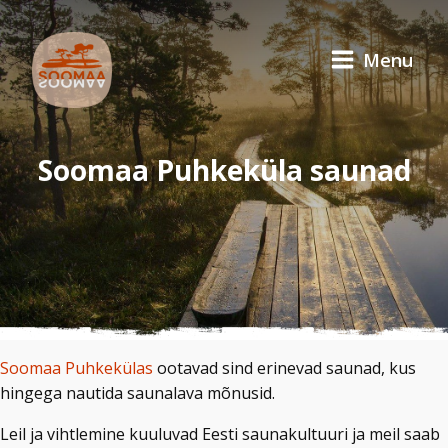
Menu
Soomaa Puhkeküla saunad
Soomaa Puhkekülas
ootavad sind erinevad saunad, kus
hingega nautida saunalava mõnusid.
Leil ja vihtlemine kuuluvad Eesti saunakultuuri ja meil saab