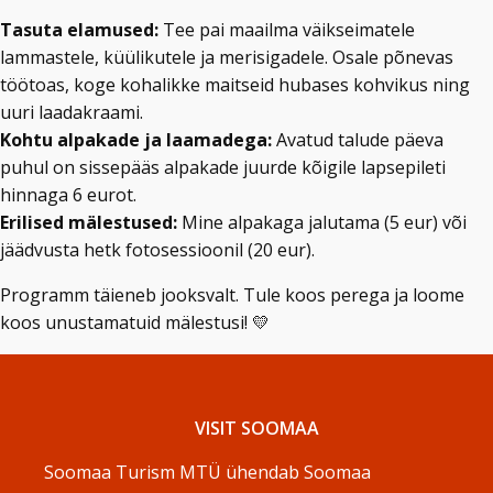
Tasuta elamused:
Tee pai maailma väikseimatele
lammastele, küülikutele ja merisigadele. Osale põnevas
töötoas, koge kohalikke maitseid hubases kohvikus ning
uuri laadakraami.
Kohtu alpakade ja laamadega:
Avatud talude päeva
puhul on sissepääs alpakade juurde kõigile lapsepileti
hinnaga 6 eurot.
Erilised mälestused:
Mine alpakaga jalutama (5 eur) või
jäädvusta hetk fotosessioonil (20 eur).
Programm täieneb jooksvalt. Tule koos perega ja loome
koos unustamatuid mälestusi! 💛
VISIT SOOMAA
Soomaa Turism MTÜ ühendab Soomaa