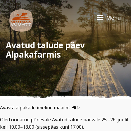
Menu
Avatud talude päev
Alpakafarmis
Avasta alpakade imeline maailm! 🦙✨
Oled oodatud põnevale Avatud talude päevale 25.–26. juulil
kell 10.00–18.00 (sissepääs kuni 17.00).