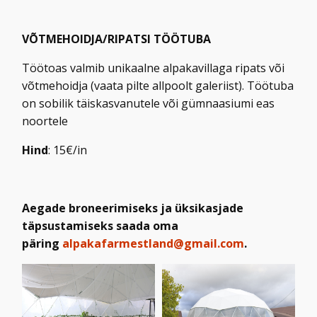
VÕTMEHOIDJA/RIPATSI TÖÖTUBA
Töötoas valmib unikaalne alpakavillaga ripats või
võtmehoidja (vaata pilte allpoolt galeriist). Töötuba
on sobilik täiskasvanutele või gümnaasiumi eas
noortele
Hind
: 15€/in
Aegade broneerimiseks ja üksikasjade
täpsustamiseks saada oma
päring
alpakafarmestland@gmail.com
.