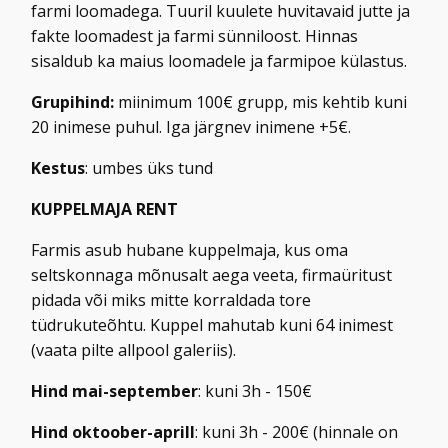
farmi loomadega. Tuuril kuulete huvitavaid jutte ja
fakte loomadest ja farmi sünniloost. Hinnas
sisaldub ka maius loomadele ja farmipoe külastus.
Grupihind:
miinimum 100€ grupp, mis kehtib kuni
20 inimese puhul. Iga järgnev inimene +5€.
Kestus
: umbes üks tund
KUPPELMAJA RENT
Farmis asub hubane kuppelmaja, kus oma
seltskonnaga mõnusalt aega veeta, firmaüritust
pidada või miks mitte korraldada tore
tüdrukuteõhtu. Kuppel mahutab kuni 64 inimest
(vaata pilte allpool galeriis).
Hind mai-september
: kuni 3h - 150€
Hind oktoober-aprill
: kuni 3h - 200€ (hinnale on