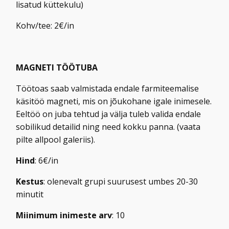
lisatud küttekulu)
Kohv/tee: 2€/in​
MAGNETI TÖÖTUBA
Töötoas saab valmistada endale farmiteemalise
käsitöö magneti, mis on jõukohane igale inimesele.
Eeltöö on juba tehtud ja välja tuleb valida endale
sobilikud detailid ning need kokku panna. (vaata
pilte allpool galeriis).
Hind
: 6€/in
Kestus
: olenevalt grupi suurusest umbes 20-30
minutit
Miinimum inimeste arv
: 10​