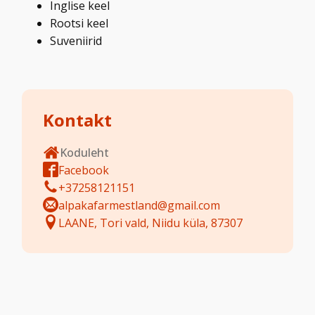
Inglise keel
Rootsi keel
Suveniirid
Kontakt
Koduleht
Facebook
+37258121151
alpakafarmestland@gmail.com
LAANE, Tori vald, Niidu küla, 87307