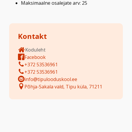
Maksimaalne osalejate arv: 25
Kontakt
Koduleht
Facebook
+372 53536961
+372 53536961
info@tipulooduskool.ee
Põhja-Sakala vald, Tipu küla, 71211