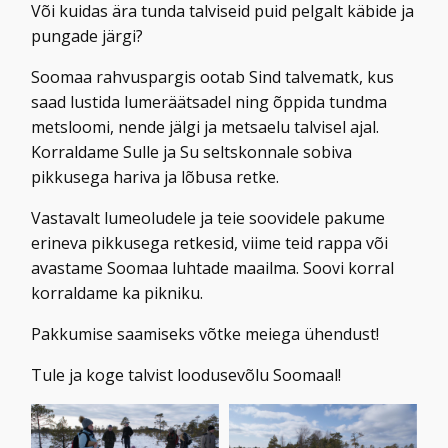
Või kuidas ära tunda talviseid puid pelgalt käbide ja
pungade järgi?
Soomaa rahvuspargis ootab Sind talvematk, kus
saad lustida lumeräätsadel ning õppida tundma
metsloomi, nende jälgi ja metsaelu talvisel ajal.
Korraldame Sulle ja Su seltskonnale sobiva
pikkusega hariva ja lõbusa retke.
Vastavalt lumeoludele ja teie soovidele pakume
erineva pikkusega retkesid, viime teid rappa või
avastame Soomaa luhtade maailma. Soovi korral
korraldame ka pikniku.
Pakkumise saamiseks võtke meiega ühendust!
Tule ja koge talvist loodusevõlu Soomaal!