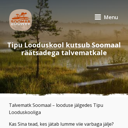
Menu
Tipu Looduskool kutsub Soomaal
räätsadega talvematkale
Talvematk Soomaal – looduse jälgedes Tipu
Looduskooliga
Kas Sina tead, kes jätab lumme viie varbaga jälje?