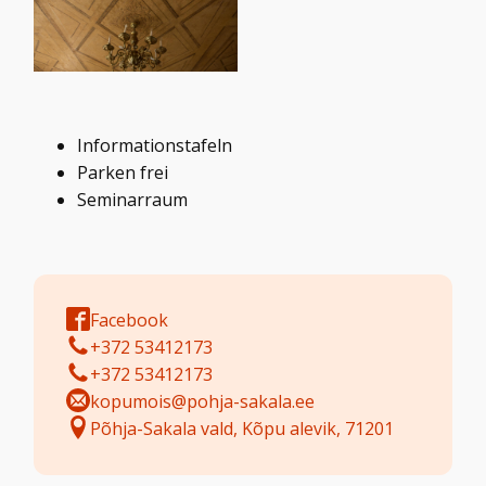
Informationstafeln
Parken frei
Seminarraum
Facebook
+372 53412173
+372 53412173
kopumois@pohja-sakala.ee
Põhja-Sakala vald, Kõpu alevik, 71201