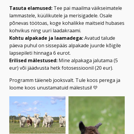
Tasuta elamused:
Tee pai maailma väikseimatele
lammastele, küülikutele ja merisigadele. Osale
põnevas töötoas, koge kohalikke maitseid hubases
kohvikus ning uuri laadakraami.
Kohtu alpakade ja laamadega:
Avatud talude
päeva puhul on sissepääs alpakade juurde kõigile
lapsepileti hinnaga 6 eurot.
Erilised mälestused:
Mine alpakaga jalutama (5
eur) või jäädvusta hetk fotosessioonil (20 eur).
Programm täieneb jooksvalt. Tule koos perega ja
loome koos unustamatuid mälestusi! 💛