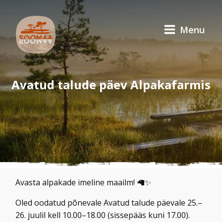
Menu
Avatud talude päev Alpakafarmis
Avasta alpakade imeline maailm! 🦙✨
Oled oodatud põnevale Avatud talude päevale 25.–
26. juulil kell 10.00–18.00 (sissepääs kuni 17.00).