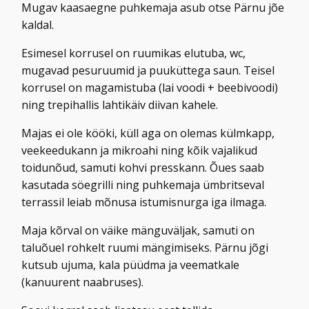
Mugav kaasaegne puhkemaja asub otse Pärnu jõe
kaldal.
Esimesel korrusel on ruumikas elutuba, wc,
mugavad pesuruumid ja puuküttega saun. Teisel
korrusel on magamistuba (lai voodi + beebivoodi)
ning trepihallis lahtikäiv diivan kahele.
Majas ei ole kööki, küll aga on olemas külmkapp,
veekeedukann ja mikroahi ning kõik vajalikud
toidunõud, samuti kohvi presskann. Õues saab
kasutada söegrilli ning puhkemaja ümbritseval
terrassil leiab mõnusa istumisnurga iga ilmaga.
Maja kõrval on väike mänguväljak, samuti on
taluõuel rohkelt ruumi mängimiseks. Pärnu jõgi
kutsub ujuma, kala püüdma ja veematkale
(kanuurent naabruses).