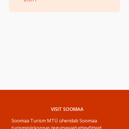
VISIT SOOMAA
Soomaa Turism MTÜ ühendab Soomaa
turismipiirkonnas tegutsevaid ettevõtteid.