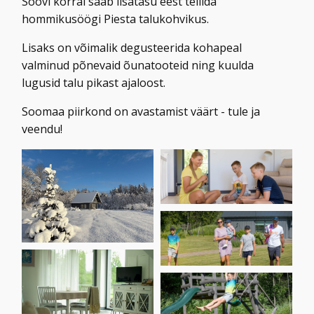
Soovi korral saab lisatasu eest tellida
hommikusöögi Piesta talukohvikus.
Lisaks on võimalik degusteerida kohapeal
valminud põnevaid õunatooteid ning kuulda
lugusid talu pikast ajaloost.
Soomaa piirkond on avastamist väärt - tule ja
veendu!