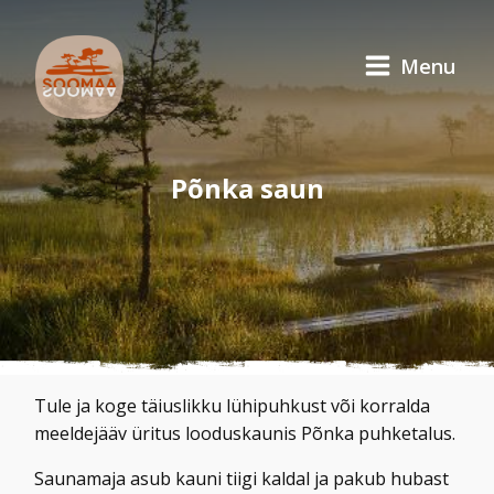
Menu
Põnka saun
Tule ja koge täiuslikku lühipuhkust või korralda
meeldejääv üritus looduskaunis Põnka puhketalus.
Saunamaja asub kauni tiigi kaldal ja pakub hubast