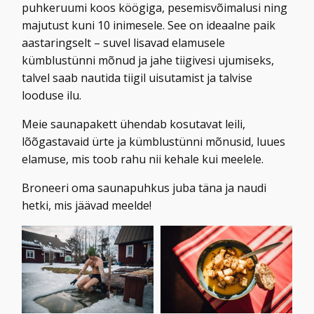
puhkeruumi koos köögiga, pesemisvõimalusi ning
majutust kuni 10 inimesele. See on ideaalne paik
aastaringselt – suvel lisavad elamusele
kümblustünni mõnud ja jahe tiigivesi ujumiseks,
talvel saab nautida tiigil uisutamist ja talvise
looduse ilu.
Meie saunapakett ühendab kosutavat leili,
lõõgastavaid ürte ja kümblustünni mõnusid, luues
elamuse, mis toob rahu nii kehale kui meelele.
Broneeri oma saunapuhkus juba täna ja naudi
hetki, mis jäävad meelde!