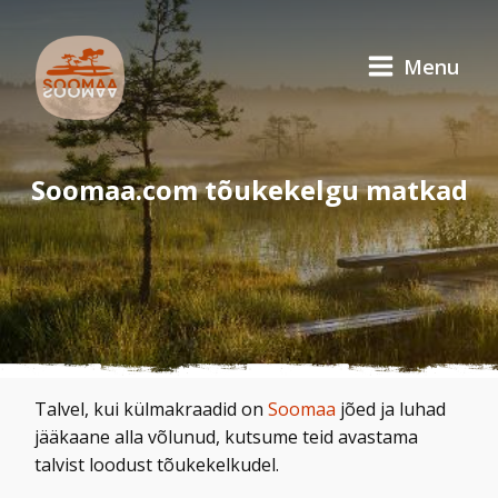
Menu
Soomaa.com tõukekelgu matkad
Talvel, kui külmakraadid on
Soomaa
jõed ja luhad
jääkaane alla võlunud, kutsume teid avastama
talvist loodust tõukekelkudel.