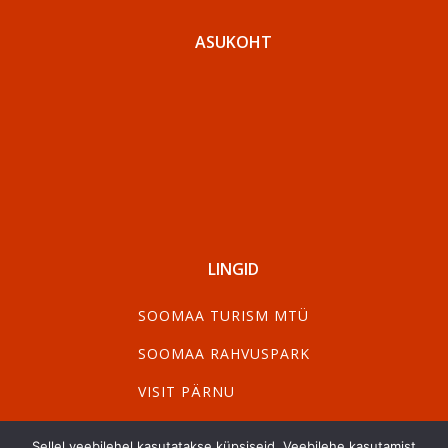
ASUKOHT
LINGID
SOOMAA TURISM MTÜ
SOOMAA RAHVUSPARK
VISIT PÄRNU
VISIT VILJANDI
Sellel veebilehel kasutatakse küpsiseid. Veebilehe kasutamist