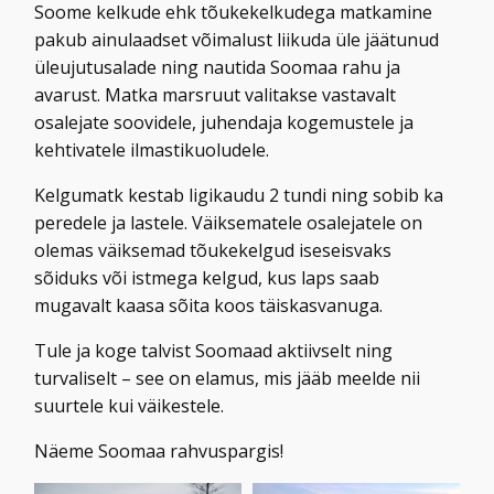
Soome kelkude ehk tõukekelkudega matkamine
pakub ainulaadset võimalust liikuda üle jäätunud
üleujutusalade ning nautida Soomaa rahu ja
avarust. Matka marsruut valitakse vastavalt
osalejate soovidele, juhendaja kogemustele ja
kehtivatele ilmastikuoludele.
Kelgumatk kestab ligikaudu 2 tundi ning sobib ka
peredele ja lastele. Väiksematele osalejatele on
olemas väiksemad tõukekelgud iseseisvaks
sõiduks või istmega kelgud, kus laps saab
mugavalt kaasa sõita koos täiskasvanuga.
Tule ja koge talvist Soomaad aktiivselt ning
turvaliselt – see on elamus, mis jääb meelde nii
suurtele kui väikestele.
Näeme Soomaa rahvuspargis!