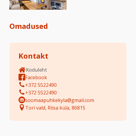
Omadused
Kontakt
Koduleht
Facebook
+372 5522490
+372 5522490
soomaapuhkekyla@gmail.com
Tori vald, Riisa küla, 86815