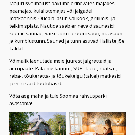
Majutusvõimalust pakume erinevates majades -
peamajas, külalistemajas või jalgadel
matkaonnis. Õuealal asub väliköök, grillimis- ja
telkimisplats. Nautida saab erinevaid saunasid:
soome saunad, väike auru-aroomi saun, maasaun
ja kümblustünn. Saunad ja tünn asuvad Halliste jõe
kaldal.
Võimalik laenutada meie juurest jalgrattaid ja
aerupaate. Pakume kanuu-, SUP- laua-, räätsa-,
raba-, tõukeratta- ja tõukekelgu (talvel) matkasid
ja erinevaid töötubasid.
Võta aeg maha ja tule Soomaa rahvusparki
avastama!