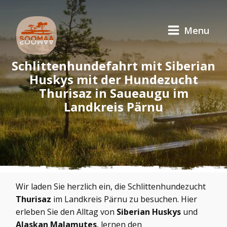
Menu
Schlittenhundefahrt mit Siberian
Huskys mit der Hundezucht
Thurisaz in Saueaugu im
Landkreis Pärnu
Wir laden Sie herzlich ein, die Schlittenhundezucht
Thurisaz
im Landkreis Pärnu zu besuchen. Hier
erleben Sie den Alltag von
Siberian Huskys
und
Alaskan Malamutes
, lernen den