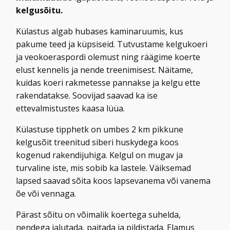
kelgusõitu.
Külastus algab hubases kaminaruumis, kus
pakume teed ja küpsiseid. Tutvustame kelgukoeri
ja veokoeraspordi olemust ning räägime koerte
elust kennelis ja nende treenimisest. Näitame,
kuidas koeri rakmetesse pannakse ja kelgu ette
rakendatakse. Soovijad saavad ka ise
ettevalmistustes kaasa lüüa.
Külastuse tipphetk on umbes 2 km pikkune
kelgusõit treenitud siberi huskydega koos
kogenud rakendijuhiga. Kelgul on mugav ja
turvaline iste, mis sobib ka lastele. Väiksemad
lapsed saavad sõita koos lapsevanema või vanema
õe või vennaga.
Pärast sõitu on võimalik koertega suhelda,
nendega jalutada, paitada ja pildistada. Elamus