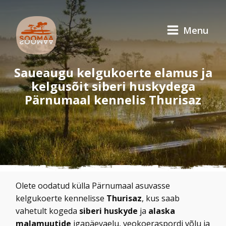
Menu
Saueaugu kelgukoerte elamus ja
kelgusõit siberi huskydega
Pärnumaal kennelis Thurisaz
Olete oodatud külla Pärnumaal asuvasse
kelgukoerte kennelisse
Thurisaz
, kus saab
vahetult kogeda
siberi huskyde
ja
alaska
malamuutide
igapäevaelu, veokoeraspordi võlu ja