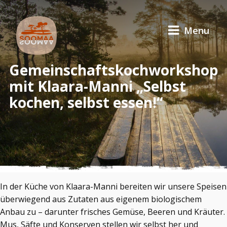
Menu
Gemeinschaftskochworkshop
mit Klaara-Manni „Selbst
kochen, selbst essen!“
In der Küche von Klaara-Manni bereiten wir unsere Speisen
überwiegend aus Zutaten aus eigenem biologischem
Anbau zu – darunter frisches Gemüse, Beeren und Kräuter.
Mus, Säfte und Konserven stellen wir selbst her und