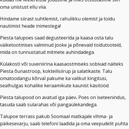
oma unistust ellu viia.
Hindame siirast suhtlemist, rahulikku olemist ja toidu
nautimist heade inimestega!
Piesta talupoes saad degusteerida ja kaasa osta talu
väiketootmises valminud jooke ja põnevaid toidutooteid,
mida on tunnustatud mitmete auhindadega.
Külakosti või suveniirina kaasaostmiseks sobivad näiteks
Piesta õunastroop, kokteilisiirup ja salatikaste. Talu
omatoodangu kõrval pakume ka valikut kingitusi,
sealhulgas kohalike keraamikute kaunist käsitööd.
Piesta talupood on avatud
iga päev
.
Poes on iseteenindus,
tasuda saab sularahas või pangaülekandega.
Talupoe terrass pakub Soomaal matkajale vihma- ja
päikesevarju, saab telefoni laadida ja oma veepudelit puhta