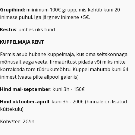
Grupihind:
miinimum 100€ grupp, mis kehtib kuni 20
inimese puhul. Iga järgnev inimene +5€.
Kestus
: umbes üks tund
KUPPELMAJA RENT
Farmis asub hubane kuppelmaja, kus oma seltskonnaga
mõnusalt aega veeta, firmaüritust pidada või miks mitte
korraldada tore tüdrukuteõhtu. Kuppel mahutab kuni 64
inimest (vaata pilte allpool galeriis).
Hind mai-september
: kuni 3h - 150€
Hind oktoober-aprill
: kuni 3h - 200€ (hinnale on lisatud
küttekulu)
Kohv/tee: 2€/in​