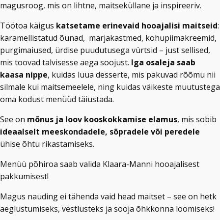
magusroog, mis on lihtne, maitseküllane ja inspireeriv.
Töötoa käigus
katsetame erinevaid hooajalisi maitseid
:
karamellistatud õunad, marjakastmed, kohupiimakreemid,
purgimaiused, ürdise puudutusega vürtsid – just sellised,
mis toovad talvisesse aega soojust.
Iga osaleja saab
kaasa nippe
, kuidas luua desserte, mis pakuvad rõõmu nii
silmale kui maitsemeelele, ning kuidas väikeste muutustega
oma kodust menüüd täiustada.
See on
mõnus ja loov kooskokkamise elamus
, mis sobib
ideaalselt meeskondadele, sõpradele või peredele
ühise õhtu rikastamiseks.
Menüü põhiroa saab valida Klaara-Manni hooajalisest
pakkumisest!
Magus nauding ei tähenda vaid head maitset – see on hetk
aeglustumiseks, vestlusteks ja sooja õhkkonna loomiseks!