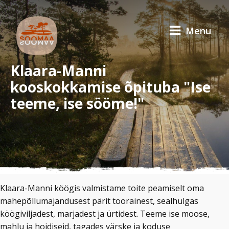
Menu
Klaara-Manni
kooskokkamise õpituba "Ise
teeme, ise sööme!"
Klaara-Manni köögis valmistame toite peamiselt oma
mahepõllumajandusest pärit toorainest, sealhulgas
köögiviljadest, marjadest ja ürtidest. Teeme ise moose,
mahlu ja hoidiseid, tagades värske ja koduse