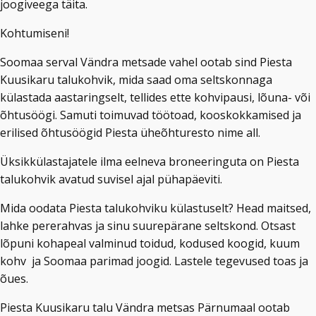
joogiveega täita.
Kohtumiseni!
Soomaa serval Vändra metsade vahel ootab sind Piesta
Kuusikaru talukohvik, mida saad oma seltskonnaga
külastada aastaringselt, tellides ette kohvipausi, lõuna- või
õhtusöögi. Samuti toimuvad töötoad, kooskokkamised ja
erilised õhtusöögid Piesta üheõhturesto nime all.
Üksikkülastajatele ilma eelneva broneeringuta on Piesta
talukohvik avatud suvisel ajal pühapäeviti.
Mida oodata Piesta talukohviku külastuselt? Head maitsed,
lahke pererahvas ja sinu suurepärane seltskond. Otsast
lõpuni kohapeal valminud toidud, kodused koogid, kuum
kohv ja Soomaa parimad joogid. Lastele tegevused toas ja
õues.
Piesta Kuusikaru talu Vändra metsas Pärnumaal ootab