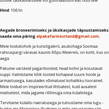
sobilik täiskasvanutele või gümnaasiumi eas noortele
Hind
: 15€/in
Aegade broneerimiseks ja üksikasjade täpsustamiseks
saada oma päring
alpakafarmestland@gmail.com
.
Meie kodukohvik ja kunstigalerii, asukohaga Soomaa
rahvuspargi väravas kaunis Kõpu Meiereis, on koht, kus on
aega.
Pakume värskeid pagaritooteid, head kohvi ja kosutavat
suppi. Valmistame kõik tooted kohapeal suure hoole ja
armastusega, kasutades võimalusel kohalikku toorainet.
Meie toidud on inspireeritud lihtsatest, kuid ausatest
maitsetest, mida jagame rõõmuga oma külalistega.
Tervitame külalisi naeratusega ja tutvustame oma lugu -
kuidas me Meiereisse jõudsime ja miks otsustasime siin