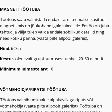
MAGNETI TÖÖTUBA
Töötoas saab valmistada endale farmiteemalise käsitöö
magneti, mis on jõukohane igale inimesele. Eeltöö on juba
tehtud ja välja tuleb valida endale sobilikud detailid ning
need kokku panna. (vaata pilte allpool galeriis).
Hind
: 6€/in
Kestus
: olenevalt grupi suurusest umbes 20-30 minutit
Miinimum inimeste arv
: 10​
VÕTMEHOIDJA/RIPATSI TÖÖTUBA
Töötoas valmib unikaalne alpakavillaga ripats või
võtmehoidja (vaata pilte allpoolt galeriist). Töötuba on