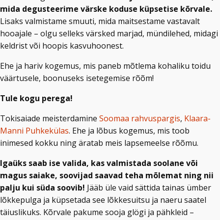
mida degusteerime värske koduse küpsetise kõrvale.
Lisaks valmistame smuuti, mida maitsestame vastavalt
hooajale – olgu selleks värsked marjad, mündilehed, midagi
keldrist või hoopis kasvuhoonest.
Ehe ja hariv kogemus, mis paneb mõtlema kohaliku toidu
väärtusele, boonuseks isetegemise rõõm!
Tule kogu perega!
Tokisaiade meisterdamine
Soomaa rahvuspargis
,
Klaara-
Manni Puhkekülas
. Ehe ja lõbus kogemus, mis toob
inimesed kokku ning äratab meis lapsemeelse rõõmu.
Igaüks saab ise valida, kas valmistada soolane või
magus saiake, soovijad saavad teha mõlemat ning nii
palju kui süda soovib!
Jääb üle vaid sättida tainas ümber
lõkkepulga ja küpsetada see lõkkesuitsu ja naeru saatel
täiuslikuks. Kõrvale pakume sooja glögi ja pähkleid –