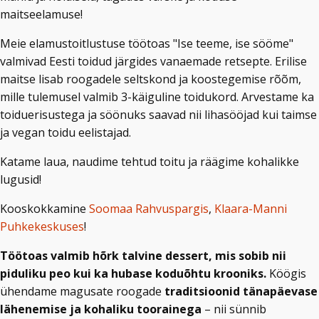
maitseelamuse!
Meie elamustoitlustuse töötoas "Ise teeme, ise sööme"
valmivad Eesti toidud järgides vanaemade retsepte. Erilise
maitse lisab roogadele seltskond ja koostegemise rõõm,
mille tulemusel valmib 3-käiguline toidukord. Arvestame ka
toiduerisustega ja söönuks saavad nii lihasööjad kui taimse
ja vegan toidu eelistajad.
Katame laua, naudime tehtud toitu ja räägime kohalikke
lugusid!
Kooskokkamine
Soomaa Rahvuspargis
,
Klaara-Manni
Puhkekeskuses
!
Töötoas valmib hõrk talvine dessert, mis sobib nii
piduliku peo kui ka hubase koduõhtu krooniks.
Köögis
ühendame magusate roogade
traditsioonid tänapäevase
lähenemise ja kohaliku toorainega
– nii sünnib