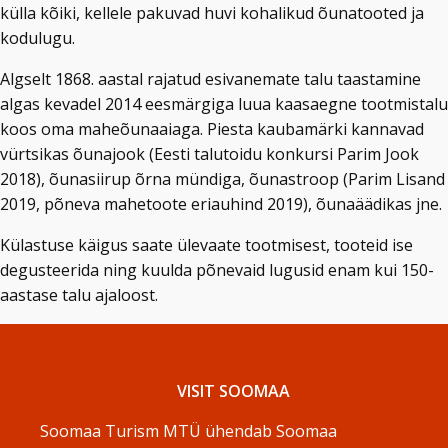
külla kõiki, kellele pakuvad huvi kohalikud õunatooted ja
kodulugu.
Algselt 1868. aastal rajatud esivanemate talu taastamine
algas kevadel 2014 eesmärgiga luua kaasaegne tootmistalu
koos oma maheõunaaiaga. Piesta kaubamärki kannavad
vürtsikas õunajook (Eesti talutoidu konkursi Parim Jook
2018), õunasiirup õrna mündiga, õunastroop (Parim Lisand
2019, põneva mahetoote eriauhind 2019), õunaäädikas jne.
Külastuse käigus saate ülevaate tootmisest, tooteid ise
degusteerida ning kuulda põnevaid lugusid enam kui 150-
aastase talu ajaloost.
VISIT SOOMAA
Soomaa Turism MTÜ ühendab Soomaa