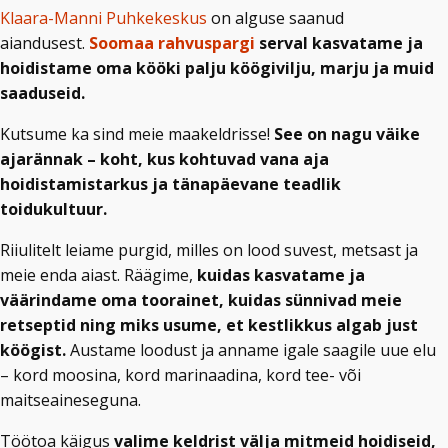
Klaara-Manni Puhkekeskus
on alguse saanud
aiandusest.
Soomaa rahvuspargi
serval kasvatame ja
hoidistame oma kööki palju köögivilju, marju ja muid
saaduseid.
Kutsume ka sind meie maakeldrisse!
See on nagu väike
ajarännak – koht, kus kohtuvad vana aja
hoidistamistarkus ja tänapäevane teadlik
toidukultuur.
Riiulitelt leiame purgid, milles on lood suvest, metsast ja
meie enda aiast. Räägime,
kuidas kasvatame ja
väärindame oma toorainet, kuidas sünnivad meie
retseptid ning miks usume, et kestlikkus algab just
köögist.
Austame loodust ja anname igale saagile uue elu
– kord moosina, kord marinaadina, kord tee- või
maitseaineseguna.
Töötoa käigus
valime keldrist välja mitmeid hoidiseid,