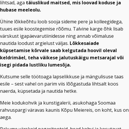
lihtsad, aga
täiuslikud maitsed, mis loovad koduse ja
hubase meeleolu.
Ühine lõkkeõhtu loob sooja sideme pere ja kolleegidega,
tuues esile koostegemise rõõmu. Talvine karge õhk lisab
värskust igapäevarutiinidesse ning annab võimaluse
nautida loodust argielust väljas.
Lõkkesaiade
küpsetamise kõrvale saab kelgutada hoovil oleval
keldrimäel, teha väikese jalutuskäigu metsarajal või
isegi pidada lustliku lumesõja.
Kutsume selle töötoaga lapselikkuse ja mängulisuse taas
esile – sest vahel on parim viis lõõgastuda lihtsalt koos
naerda, küpsetada ja nautida hetke.
Meie kodukohvik ja kunstigalerii, asukohaga Soomaa
rahvuspargi väravas kaunis Kõpu Meiereis, on koht, kus on
aega.