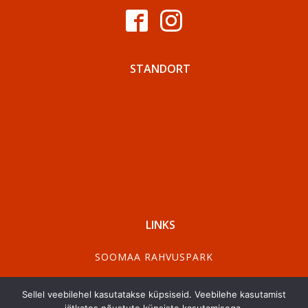
STANDORT
LINKS
SOOMAA RAHVUSPARK
VISIT PÄRNU
Sellel veebilehel kasutatakse küpsiseid. Veebilehe kasutamist