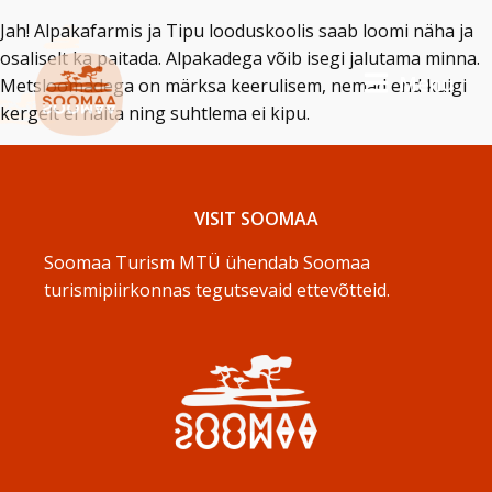
Jah! Alpakafarmis ja Tipu looduskoolis saab loomi näha ja
osaliselt ka paitada. Alpakadega võib isegi jalutama minna.
Menu
Metsloomadega on märksa keerulisem, nemad end kuigi
kergelt ei näita ning suhtlema ei kipu.
VISIT SOOMAA
Soomaa Turism MTÜ ühendab Soomaa
turismipiirkonnas tegutsevaid ettevõtteid.