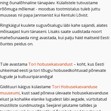
ning õunalõhnaline tänapäev. Külalistele tutvustame
rõõmuga mõlemat - moodsas tootmistalus tuleb juttu
muuseas nii papa Jannsenist kui Kentuki Lõvist.
Ringkäigul kuulete suguvõsalugu läbi kahe sajandi, alates
mõisaajast kuni tänaseni. Lisaks saate uudistada noort
maheõunaaeda ning avastada, kui palju häid maitseid Eesti
õuntes peidus on.
Tule avastama
Tori hobusekasvandust
– koht, kus Eesti
uhkeimad eesti ja tori tõugu hobusedkohtuvad põnevate
lugude ja kultuuripärandiga!
Giidituuri käigus külastame
Tori Hobusekasvanduse
muuseumi
, kust saad põneva ülevaate hobusekasvanduse
elust ja kohalike elanike lugudest läbi aegade, vürtsitatud
müstiliste sündmustega. Seejärel jalutame tallides ja