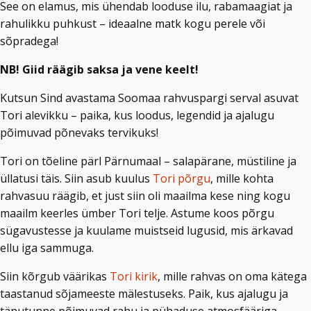
See on elamus, mis ühendab looduse ilu, rabamaagiat ja
rahulikku puhkust – ideaalne matk kogu perele või
sõpradega!
NB! Giid räägib saksa ja vene keelt!
Kutsun Sind avastama Soomaa rahvuspargi serval asuvat
Tori alevikku – paika, kus loodus, legendid ja ajalugu
põimuvad põnevaks tervikuks!
Tori on tõeline pärl Pärnumaal – salapärane, müstiline ja
üllatusi täis. Siin asub kuulus
Tori põrgu
, mille kohta
rahvasuu räägib, et just siin oli maailma kese ning kogu
maailm keerles ümber Tori telje. Astume koos põrgu
sügavustesse ja kuulame muistseid lugusid, mis ärkavad
ellu iga sammuga.
Siin kõrgub väärikas
Tori kirik
, mille rahvas on oma kätega
taastanud sõjameeste mälestuseks. Paik, kus ajalugu ja