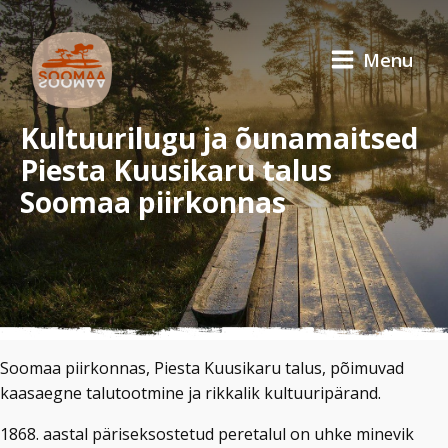
Menu
Kultuurilugu ja õunamaitsed
Piesta Kuusikaru talus
Soomaa piirkonnas
Soomaa piirkonnas, Piesta Kuusikaru talus, põimuvad
kaasaegne talutootmine ja rikkalik kultuuripärand.
1868. aastal päriseksostetud peretalul on uhke minevik