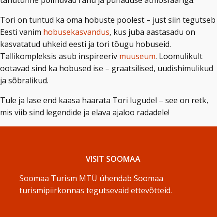
tänutunne põimuvad rahu ja pühaduse atmosfääriga.
Tori on tuntud ka oma hobuste poolest – just siin tegutseb
Eesti vanim
hobusekasvandus
, kus juba aastasadu on
kasvatatud uhkeid eesti ja tori tõugu hobuseid.
Tallikompleksis asub inspireeriv
muuseum
. Loomulikult
ootavad sind ka hobused ise – graatsilised, uudishimulikud
ja sõbralikud.
Tule ja lase end kaasa haarata Tori lugudel – see on retk,
mis viib sind legendide ja elava ajaloo radadele!
VISIT SOOMAA
Soomaa Turism MTÜ ühendab Soomaa
turismipiirkonnas tegutsevaid ettevõtteid.