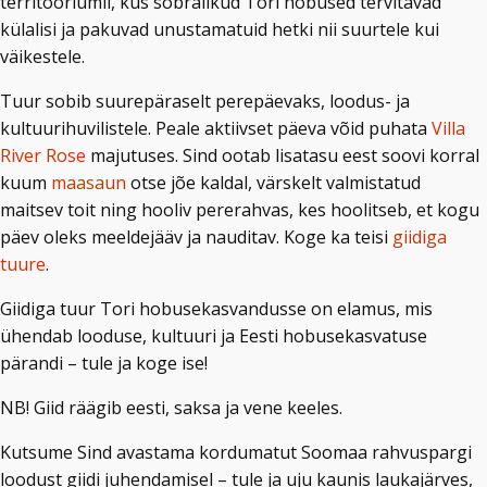
territooriumil, kus sõbralikud Tori hobused tervitavad
külalisi ja pakuvad unustamatuid hetki nii suurtele kui
väikestele.
Tuur sobib suurepäraselt perepäevaks, loodus- ja
kultuurihuvilistele. Peale aktiivset päeva võid puhata
Villa
River Rose
majutuses. Sind ootab lisatasu eest soovi korral
kuum
maasaun
otse jõe kaldal, värskelt valmistatud
maitsev toit ning hooliv pererahvas, kes hoolitseb, et kogu
päev oleks meeldejääv ja nauditav. Koge ka teisi
giidiga
tuure
.
Giidiga tuur Tori hobusekasvandusse on elamus, mis
ühendab looduse, kultuuri ja Eesti hobusekasvatuse
pärandi – tule ja koge ise!
NB! Giid räägib eesti, saksa ja vene keeles.
Kutsume Sind avastama kordumatut Soomaa rahvuspargi
loodust giidi juhendamisel – tule ja uju kaunis laukajärves,