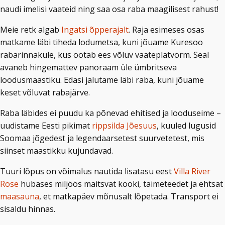
naudi imelisi vaateid ning saa osa raba maagilisest rahust!
Meie retk algab
Ingatsi õpperajalt
. Raja esimeses osas
matkame läbi tiheda lodumetsa, kuni jõuame Kuresoo
rabarinnakule, kus ootab ees võluv vaateplatvorm. Seal
avaneb hingemattev panoraam üle ümbritseva
loodusmaastiku. Edasi jalutame läbi raba, kuni jõuame
keset võluvat rabajärve.
Raba läbides ei puudu ka põnevad ehitised ja looduseime –
uudistame Eesti pikimat
rippsilda Jõesuus
, kuuled lugusid
Soomaa jõgedest ja legendaarsetest suurvetetest, mis
siinset maastikku kujundavad.
Tuuri lõpus on võimalus nautida lisatasu eest
Villa River
Rose
hubases miljöös maitsvat kooki, taimeteedet ja ehtsat
maasauna
, et matkapäev mõnusalt lõpetada. Transport ei
sisaldu hinnas.