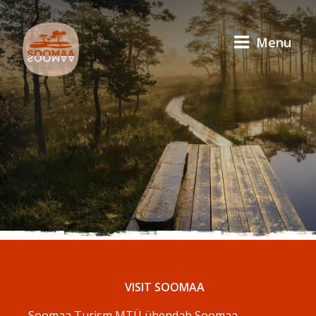
Menu
VISIT SOOMAA
Soomaa Turism MTÜ ühendab Soomaa