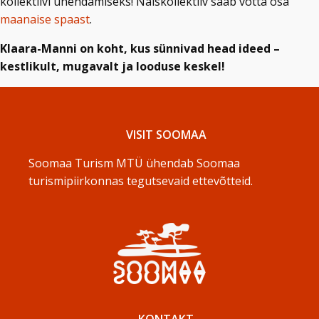
kollektiivi ühendamiseks! Naiskollektiiv saab võtta osa
maanaise spaast
.
Klaara-Manni on koht, kus sünnivad head ideed –
kestlikult, mugavalt ja looduse keskel!
VISIT SOOMAA
Soomaa Turism MTÜ ühendab Soomaa
turismipiirkonnas tegutsevaid ettevõtteid.