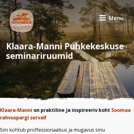
Menu
Klaara-Manni Puhkekeskuse
seminariruumid
Klaara-Manni
on praktiline ja inspireeriv koht
Soomaa
rahvuspargi serval
!
Siin kohtub proffessionaalsus ja mugavus sinu