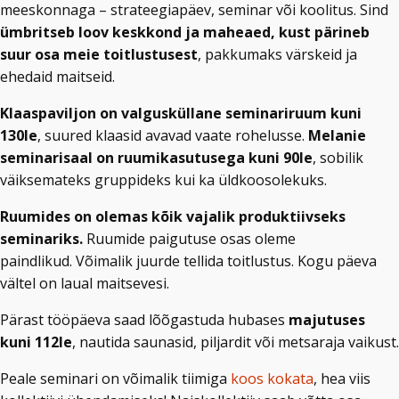
meeskonnaga – strateegiapäev, seminar või koolitus. Sind
ümbritseb loov keskkond ja maheaed, kust pärineb
suur osa meie toitlustusest
, pakkumaks värskeid ja
ehedaid maitseid.
Klaaspaviljon on valgusküllane seminariruum kuni
130le
, suured klaasid avavad vaate rohelusse.
Melanie
seminarisaal on ruumikasutusega kuni 90le
, sobilik
väiksemateks gruppideks kui ka üldkoosolekuks.
Ruumides on olemas kõik vajalik produktiivseks
seminariks.
Ruumide paigutuse osas oleme
paindlikud.
Võimalik juurde tellida toitlustus.
Kogu päeva
vältel on laual maitsevesi.
Pärast tööpäeva saad lõõgastuda hubases
majutuses
kuni 112le
, nautida saunasid, piljardit või metsaraja vaikust.
Peale seminari on võimalik tiimiga
koos kokata
, hea viis