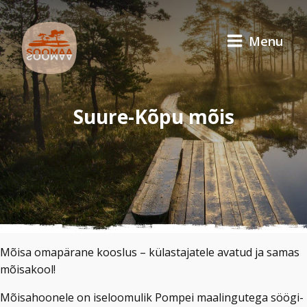
Menu
Suure-Kõpu mõis
Mõisa omapärane kooslus – külastajatele avatud ja samas
mõisakool!
Mõisahoonele on iseloomulik Pompei maalingutega söögi-