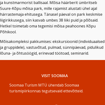
ja kunstmarmorist ballisaal. Mõisa häärberit ümbritseb
Suure-Kõpu mõisa park, mille rajamist alustati ühel ajal
härrastemaja ehitusega. Tänasel päeval on park keskmise
liigirikkusega, siin kasvab umbes 38 liiki puid ja põõsaid.
Hetkel toimetab oma tegemisi mõisa peahoones Kõpu
Põhikool.
Mõisakompleksi pakkumises: ekskursioonid (individuaalsed
ja gruppidele), vastuvõtud, pulmad, sünnipäevad, pidulikud
lõuna- ja õhtusöögid, erinevad töötoad, seminarid.
VISIT SOOMAA
Soomaa Turism MTÜ ühendab Soomaa
turismipiirkonnas tegutsevaid ettevõtteid.