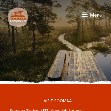
Menu
VISIT SOOMAA
Soomaa Turism MTÜ ühendab Soomaa