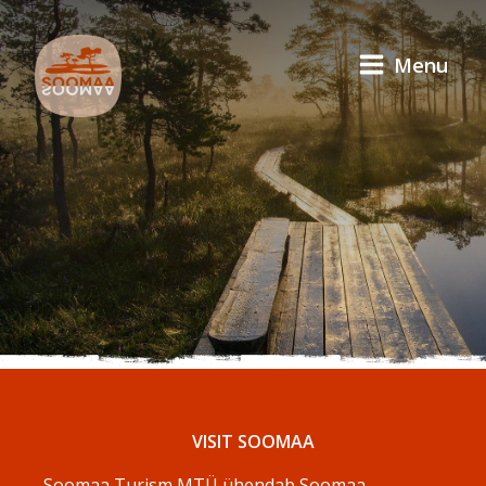
Menu
VISIT SOOMAA
Soomaa Turism MTÜ ühendab Soomaa