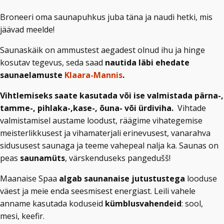
Broneeri oma saunapuhkus juba täna ja naudi hetki, mis
jäävad meelde!
Saunaskäik on ammustest aegadest olnud ihu ja hinge
kosutav tegevus, seda saad
nautida läbi ehedate
saunaelamuste
Klaara-Mannis
.
Vihtlemiseks saate kasutada või ise valmistada pärna-,
tamme-, pihlaka-,kase-, õuna- või ürdiviha.
Vihtade
valmistamisel austame loodust, räägime vihategemise
meisterlikkusest ja vihamaterjali erinevusest, vanarahva
sidususest saunaga ja teeme vahepeal nalja ka. Saunas on
peas
saunamüts
, värskenduseks pangedušš!
Maanaise Spaa
algab saunanaise jutustustega
looduse
väest ja meie enda seesmisest energiast. Leili vahele
anname kasutada koduseid
kümblusvahendeid
: sool,
mesi, keefir.