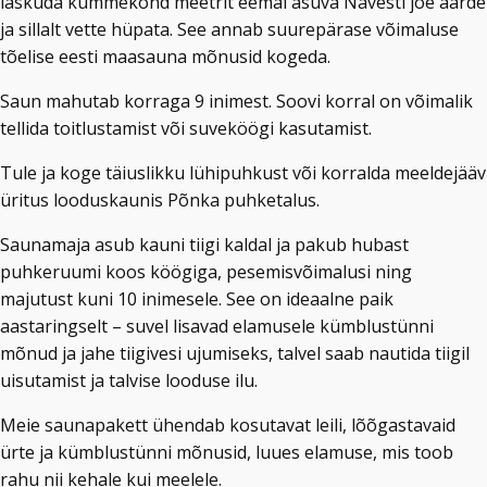
laskuda kümmekond meetrit eemal asuva Navesti jõe äärde
ja sillalt vette hüpata. See annab suurepärase võimaluse
tõelise eesti maasauna mõnusid kogeda.
Saun mahutab korraga 9 inimest. Soovi korral on võimalik
tellida toitlustamist või suveköögi kasutamist.
Tule ja koge täiuslikku lühipuhkust või korralda meeldejääv
üritus looduskaunis Põnka puhketalus.
Saunamaja asub kauni tiigi kaldal ja pakub hubast
puhkeruumi koos köögiga, pesemisvõimalusi ning
majutust kuni 10 inimesele. See on ideaalne paik
aastaringselt – suvel lisavad elamusele kümblustünni
mõnud ja jahe tiigivesi ujumiseks, talvel saab nautida tiigil
uisutamist ja talvise looduse ilu.
Meie saunapakett ühendab kosutavat leili, lõõgastavaid
ürte ja kümblustünni mõnusid, luues elamuse, mis toob
rahu nii kehale kui meelele.