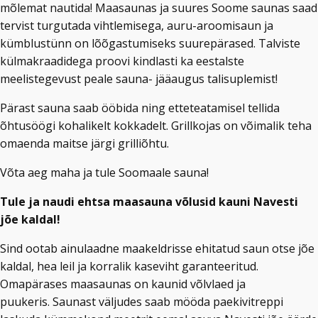
mõlemat nautida! Maasaunas ja suures Soome saunas saad
tervist turgutada vihtlemisega, auru-aroomisaun ja
kümblustünn on lõõgastumiseks suurepärased. Talviste
külmakraadidega proovi kindlasti ka eestalste
meelistegevust peale sauna- jääaugus talisuplemist!
Pärast sauna saab ööbida ning etteteatamisel tellida
õhtusöögi kohalikelt kokkadelt. Grillkojas on võimalik teha
omaenda maitse järgi grilliõhtu.
Võta aeg maha ja tule Soomaale sauna!
Tule ja naudi ehtsa maasauna võlusid kauni Navesti
jõe kaldal!
Sind ootab ainulaadne maakeldrisse ehitatud saun otse jõe
kaldal, hea leil ja korralik kaseviht garanteeritud.
Omapärases maasaunas on kaunid võlvlaed ja
puukeris. Saunast väljudes saab mööda paekivitreppi