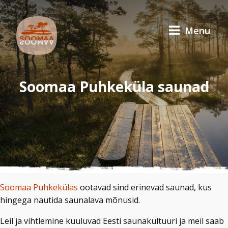
Menu
Soomaa Puhkeküla saunad
Soomaa Puhkekülas
ootavad sind erinevad saunad, kus
hingega nautida saunalava mõnusid.
Leil ja vihtlemine kuuluvad Eesti saunakultuuri ja meil saab