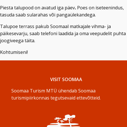
Piesta talupood on avatud
iga päev
.
Poes on iseteenindus,
tasuda saab sularahas või pangaülekandega.
Talupoe terrass pakub Soomaal matkajale vihma- ja
päikesevarju, saab telefoni laadida ja oma veepudelit puhta
joogiveega täita.
Kohtumiseni!
VISIT SOOMAA
Soomaa Turism MTÜ ühendab Soomaa
turismipiirkonnas tegutsevaid ettevõtteid.