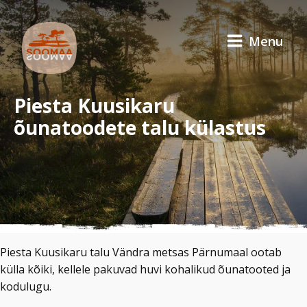
Menu
Piesta Kuusikaru
õunatoodete talu külastus
Piesta Kuusikaru talu Vändra metsas Pärnumaal ootab
külla kõiki, kellele pakuvad huvi kohalikud õunatooted ja
kodulugu.