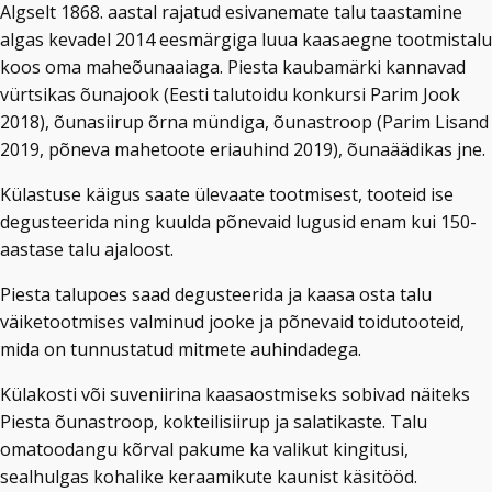
Algselt 1868. aastal rajatud esivanemate talu taastamine
algas kevadel 2014 eesmärgiga luua kaasaegne tootmistalu
koos oma maheõunaaiaga. Piesta kaubamärki kannavad
vürtsikas õunajook (Eesti talutoidu konkursi Parim Jook
2018), õunasiirup õrna mündiga, õunastroop (Parim Lisand
2019, põneva mahetoote eriauhind 2019), õunaäädikas jne.
Külastuse käigus saate ülevaate tootmisest, tooteid ise
degusteerida ning kuulda põnevaid lugusid enam kui 150-
aastase talu ajaloost.
Piesta talupoes saad degusteerida ja kaasa osta talu
väiketootmises valminud jooke ja põnevaid toidutooteid,
mida on tunnustatud mitmete auhindadega.
Külakosti või suveniirina kaasaostmiseks sobivad näiteks
Piesta õunastroop, kokteilisiirup ja salatikaste. Talu
omatoodangu kõrval pakume ka valikut kingitusi,
sealhulgas kohalike keraamikute kaunist käsitööd.