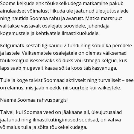
Soome kelkude ehk tõukekelkudega matkamine pakub
ainulaadset võimalust liikuda üle jäätunud üleujutusalade
ning nautida Soomaa rahu ja avarust. Matka marsruut
valitakse vastavalt osalejate soovidele, juhendaja
kogemustele ja kehtivatele ilmastikuoludele.
Kelgumatk kestab ligikaudu 2 tundi ning sobib ka peredele
ja lastele. Väiksematele osalejatele on olemas väiksemad
tõukekelgud iseseisvaks sõiduks või istmega kelgud, kus
laps saab mugavalt kaasa sõita koos täiskasvanuga.
Tule ja koge talvist Soomaad aktiivselt ning turvaliselt – see
on elamus, mis jääb meelde nii suurtele kui väikestele.
Näeme Soomaa rahvuspargis!
Talvel, kui Soomaa veed on jääkaane all, üleujutusalad
jäätunud ning ilmastikutingimused soodsad, on vahva
võimalus tulla ja sõita tõukekelkudega.