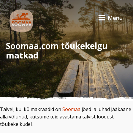
Menu
Soomaa.com tõukekelgu
matkad
Talvel, kui külmakraadid on
Soomaa
jõed ja luhad jääkaane
alla võlunud, kutsume teid avastama talvist loodust
tõukekelkudel.