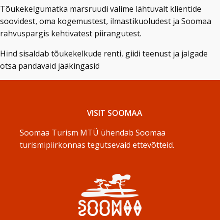
Tõukekelgumatka marsruudi valime lähtuvalt klientide
soovidest, oma kogemustest, ilmastikuoludest ja Soomaa
rahvuspargis kehtivatest piirangutest.
Hind sisaldab tõukekelkude renti, giidi teenust ja jalgade
otsa pandavaid jääkingasid
VISIT SOOMAA
Soomaa Turism MTÜ ühendab Soomaa
turismipiirkonnas tegutsevaid ettevõtteid.