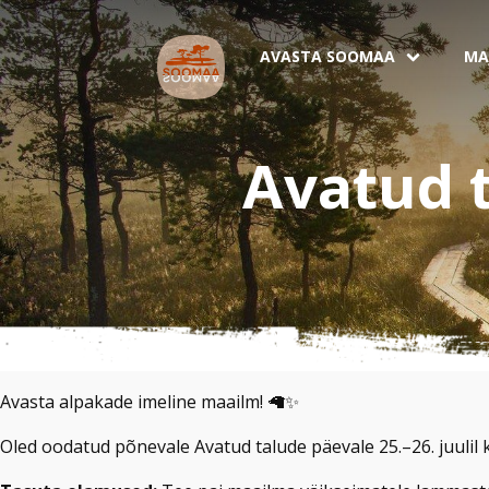
AVASTA SOOMAA
MA
Avatud 
Avasta alpakade imeline maailm! 🦙✨
Oled oodatud põnevale Avatud talude päevale 25.–26. juulil k