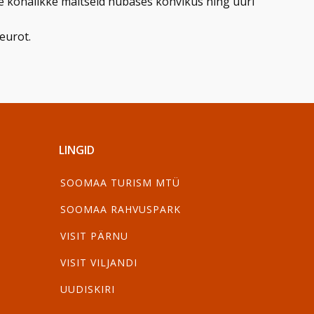
ge kohalikke maitseid hubases kohvikus ning uuri
eurot.
LINGID
SOOMAA TURISM MTÜ
SOOMAA RAHVUSPARK
VISIT PÄRNU
VISIT VILJANDI
UUDISKIRI