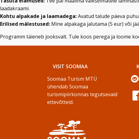
Tasuta elamused:
Tee pai maailma väikseimatele lammaste
laadakraami.
Kohtu alpakade ja laamadega:
Avatud talude päeva puhul 
Erilised mälestused:
Mine alpakaga jalutama (5 eur) või jää
Programm täieneb jooksvalt. Tule koos perega ja loome ko
VISIT SOOMAA
Soomaa Turism MTÜ
ühendab Soomaa
turismipiirkonnas tegutsevaid
ettevõtteid.