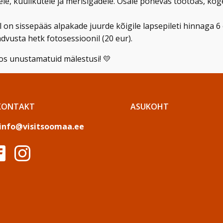
le, küülikutele ja merisigadele. Osale põnevas töötoas, ko
on sissepääs alpakade juurde kõigile lapsepileti hinnaga 6 
dvusta hetk fotosessioonil (20 eur).
os unustamatuid mälestusi! 💛
KONTAKT
ASUKOHT
info@visitsoomaa.ee