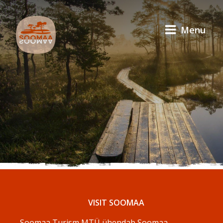
Menu
VISIT SOOMAA
Soomaa Turism MTÜ ühendab Soomaa