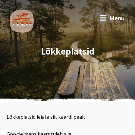
Menu
Lõkkeplatsid
Lõkkeplatsid leiate siit kaardi pealt
Google maps kaart tuleb siia