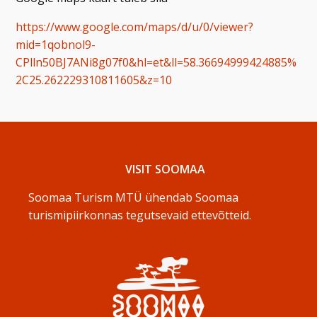
https://www.google.com/maps/d/u/0/viewer?
mid=1qobnol9-
CPlln50BJ7ANi8g07f0&hl=et&ll=58.36694999424885%
2C25.262229310811605&z=10
VISIT SOOMAA
Soomaa Turism MTÜ ühendab Soomaa
turismipiirkonnas tegutsevaid ettevõtteid.