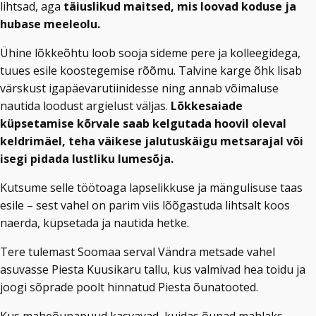
lihtsad, aga
täiuslikud maitsed, mis loovad koduse ja
hubase meeleolu.
Ühine lõkkeõhtu loob sooja sideme pere ja kolleegidega,
tuues esile koostegemise rõõmu. Talvine karge õhk lisab
värskust igapäevarutiinidesse ning annab võimaluse
nautida loodust argielust väljas.
Lõkkesaiade
küpsetamise kõrvale saab kelgutada hoovil oleval
keldrimäel, teha väikese jalutuskäigu metsarajal või
isegi pidada lustliku lumesõja.
Kutsume selle töötoaga lapselikkuse ja mängulisuse taas
esile – sest vahel on parim viis lõõgastuda lihtsalt koos
naerda, küpsetada ja nautida hetke.
Tere tulemast Soomaa serval Vändra metsade vahel
asuvasse Piesta Kuusikaru tallu, kus valmivad hea toidu ja
joogi sõprade poolt hinnatud Piesta õunatooted.