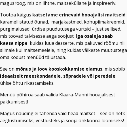
magusroog, mis on lihtne, maitseküllane ja inspireeriv.
Töötoa käigus
katsetame erinevaid hooajalisi maitseid
:
karamellistatud õunad, marjakastmed, kohupiimakreemid,
purgimaiused, ürdise puudutusega vürtsid – just sellised,
mis toovad talvisesse aega soojust.
Iga osaleja saab
kaasa nippe
, kuidas luua desserte, mis pakuvad rõõmu nii
silmale kui maitsemeelele, ning kuidas väikeste muutustega
oma kodust menüüd täiustada.
See on
mõnus ja loov kooskokkamise elamus
, mis sobib
ideaalselt meeskondadele, sõpradele või peredele
ühise õhtu rikastamiseks.
Menüü põhiroa saab valida Klaara-Manni hooajalisest
pakkumisest!
Magus nauding ei tähenda vaid head maitset – see on hetk
aeglustumiseks, vestlusteks ja sooja õhkkonna loomiseks!