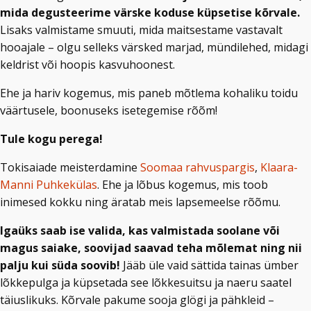
mida degusteerime värske koduse küpsetise kõrvale.
Lisaks valmistame smuuti, mida maitsestame vastavalt
hooajale – olgu selleks värsked marjad, mündilehed, midagi
keldrist või hoopis kasvuhoonest.
Ehe ja hariv kogemus, mis paneb mõtlema kohaliku toidu
väärtusele, boonuseks isetegemise rõõm!
Tule kogu perega!
Tokisaiade meisterdamine
Soomaa rahvuspargis
,
Klaara-
Manni Puhkekülas
. Ehe ja lõbus kogemus, mis toob
inimesed kokku ning äratab meis lapsemeelse rõõmu.
Igaüks saab ise valida, kas valmistada soolane või
magus saiake, soovijad saavad teha mõlemat ning nii
palju kui süda soovib!
Jääb üle vaid sättida tainas ümber
lõkkepulga ja küpsetada see lõkkesuitsu ja naeru saatel
täiuslikuks. Kõrvale pakume sooja glögi ja pähkleid –