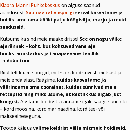
Klaara-Manni Puhkekeskus
on alguse saanud
aiandusest.
Soomaa rahvuspargi
serval kasvatame ja
hoidistame oma kööki palju köögivilju, marju ja muid
saaduseid.
Kutsume ka sind meie maakeldrisse!
See on nagu väike
ajarännak – koht, kus kohtuvad vana aja
hoidistamistarkus ja tänapäevane teadlik
toidukultuur.
Riiulitelt leiame purgid, milles on lood suvest, metsast ja
meie enda aiast. Räägime,
kuidas kasvatame ja
väärindame oma toorainet, kuidas sünnivad meie
retseptid ning miks usume, et kestlikkus algab just
köögist.
Austame loodust ja anname igale saagile uue elu
– kord moosina, kord marinaadina, kord tee- või
maitseaineseguna.
Töötoa käigus
valime keldrist välja mitmeid hoidiseid,