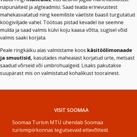
näpunäiteid ja algteadmisi. Saad teada erinevustest
mahekasvatatud ning keemiliste väetiste baasil turgutatud
köögiviljade vahel. Töötoas pistad kevadel ise seemne
mulda ja saad valmis külvi koju kaasa võtta, sügisel võid
valmis saaki korjata.
Peale ringkäiku aias valmistame koos
käsitöölimonaade
ja smuutisid,
kasutades maheaiast korjatud ürte, metsast
saadud võrseid või umbrohualgeid. Lisaks pakutakse
suupärast mis on valmistatud kohalikust toorainest.
VISIT SOOMAA
Soomaa Turism MTÜ ühendab Soomaa
turismipiirkonnas tegutsevaid ettevõtteid.