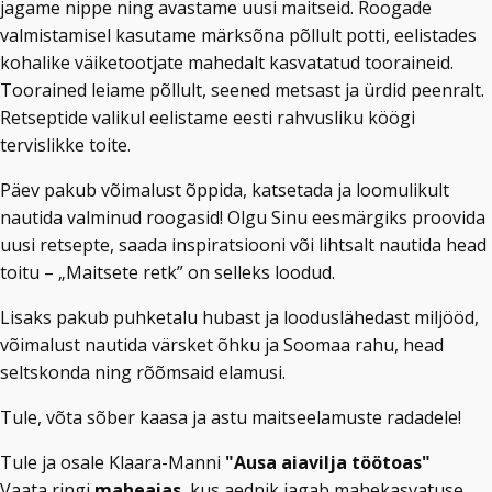
jagame nippe ning avastame uusi maitseid. Roogade
valmistamisel kasutame märksõna põllult potti, eelistades
kohalike väiketootjate mahedalt kasvatatud tooraineid.
Toorained leiame põllult, seened metsast ja ürdid peenralt.
Retseptide valikul eelistame eesti rahvusliku köögi
tervislikke toite.
Päev pakub võimalust õppida, katsetada ja loomulikult
nautida valminud roogasid! Olgu Sinu eesmärgiks proovida
uusi retsepte, saada inspiratsiooni või lihtsalt nautida head
toitu – „Maitsete retk” on selleks loodud.
Lisaks pakub puhketalu hubast ja looduslähedast miljööd,
võimalust nautida värsket õhku ja Soomaa rahu, head
seltskonda ning rõõmsaid elamusi.
Tule, võta sõber kaasa ja astu maitseelamuste radadele!
Tule ja osale Klaara-Manni
"
Ausa aiavilja töötoas"
Vaata ringi
maheaias
, kus aednik jagab mahekasvatuse