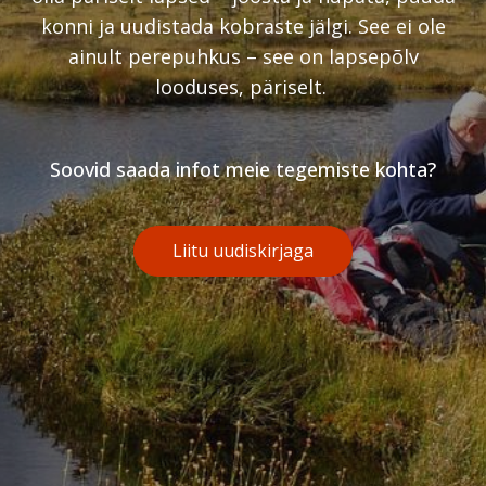
konni ja uudistada kobraste jälgi. See ei ole
ainult perepuhkus – see on lapsepõlv
looduses, päriselt.
Soovid saada infot meie tegemiste kohta?
Liitu uudiskirjaga