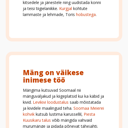
kitsedele ja jänestele ning uudistada konni
ja teisi tiigielanikke.
Kurgjal
kohtute
lammaste ja lehmade, Toris
hobustega
.
Mäng on väikese
inimese töö
Mängima kutsuvad Soomaal nii
mänguväljakud ja kiigeplatsid kui ka käbid ja
kivid.
Levikivi loodustalus
saab mõistatada
ja kividele maalinguid teha.
Soomaa Meierei
kohvik
kutsub lustima karussellil,
Piesta
Kuusikaru talus
võib mängida vahvaid
murumänge ja pidada põnevat tähejahti.