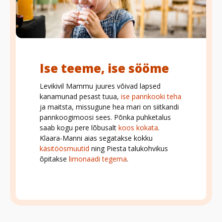
Ise teeme, ise sööme
Levikivil Mammu juures võivad lapsed
kanamunad pesast tuua,
ise pannkooki teha
ja maitsta, missugune hea mari on siitkandi
pannkoogimoosi sees. Põnka puhketalus
saab kogu pere lõbusalt
koos kokata
.
Klaara-Manni aias segatakse kokku
käsitöösmuutid
ning Piesta talukohvikus
õpitakse
limonaadi tegema
.