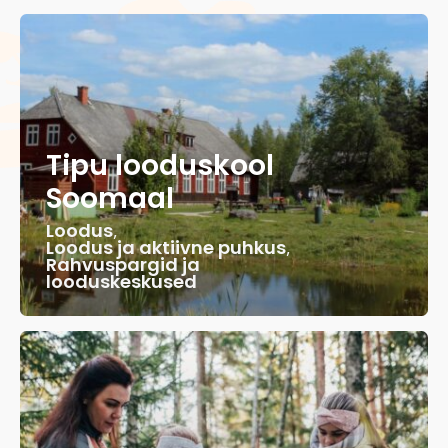
Tipu looduskool
Soomaal
Loodus
,
Loodus ja aktiivne puhkus
,
Rahvuspargid ja
looduskeskused