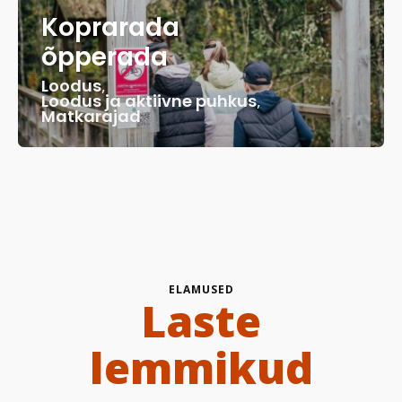
Koprarada
õpperada
Loodus
,
Loodus ja aktiivne puhkus
,
Matkarajad
ELAMUSED
Laste
lemmikud