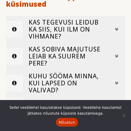
küsimused
KAS TEGEVUSI LEIDUB
KA SIIS, KUI ILM ON
VIHMANE?
KAS SOBIVA MAJUTUSE
LEIAB KA SUUREM
PERE?
KUHU SÖÖMA MINNA,
KUI LAPSED ON
VALIVAD?
KAS LOOMADEGA SAAB
Sellel veebilehel kasutatakse küpsiseid. Veebilehe kasutamist
VAHETULT SUHELDA?
jätkates nõustute küpsiste kasutamisega.
KAS KANUUGA TOHIB
Nõustun
SÕITA KA KOOS