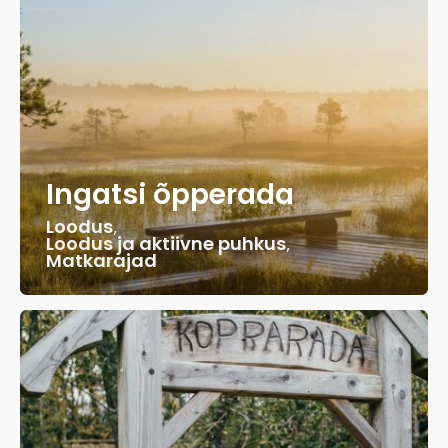
Ingatsi õpperada
Loodus
,
Loodus ja aktiivne puhkus
,
Matkarajad