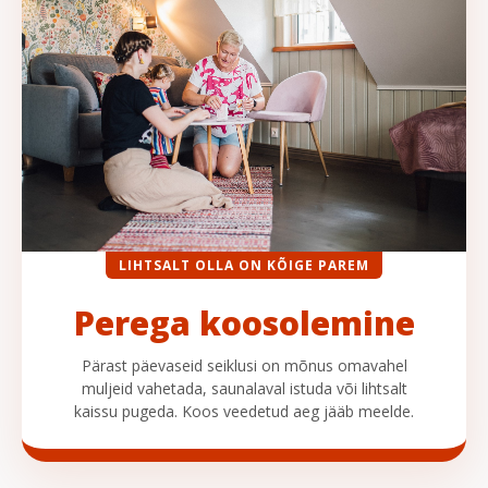
LIHTSALT OLLA ON KÕIGE PAREM
Perega koosolemine
Pärast päevaseid seiklusi on mõnus omavahel
muljeid vahetada, saunalaval istuda või lihtsalt
kaissu pugeda. Koos veedetud aeg jääb meelde.