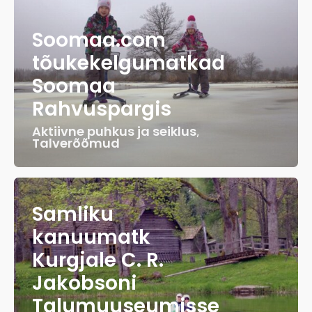
Soomaa.com
tõukekelgumatkad
Soomaa
Rahvuspargis
Aktiivne puhkus ja seiklus
,
Talverõõmud
Samliku
kanuumatk
Kurgjale C. R.
Jakobsoni
Talumuuseumisse