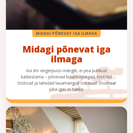
MIDAGI PÕNEVAT IGA ILMAGA
Midagi põnevat iga
ilmaga
Kui ilm vingerpussi mängib, ei pea puhkust
katkestama – põnevad külastuspaigad, toredad
töötoad ja lahedad lauamängud ootavad! Soomaal
juba igav ei hakka.