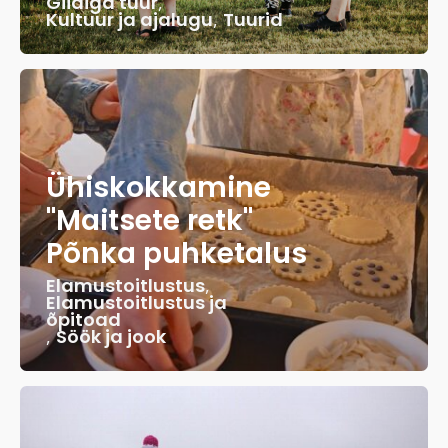
Giidiga tuur
,
Kultuur ja ajalugu
,
Tuurid
Ühiskokkamine
"Maitsete retk"
Põnka puhketalus
Elamustoitlustus
,
Elamustoitlustus ja
õpitoad
,
Söök ja jook