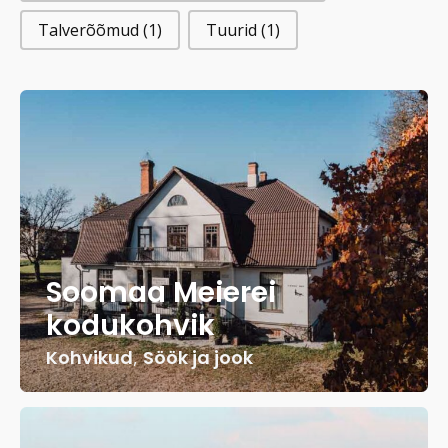
Talverõõmud
(1)
Tuurid
(1)
Soomaa Meierei
kodukohvik
Kohvikud
,
Söök ja jook