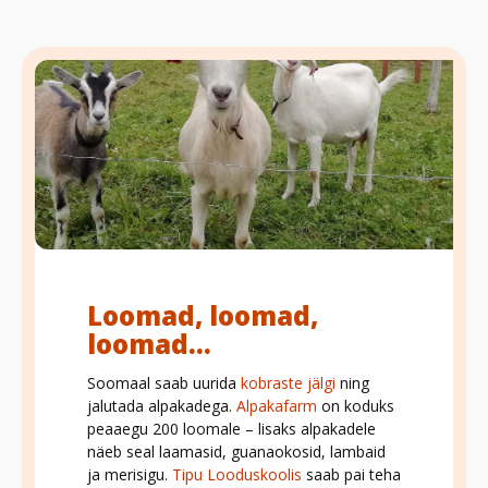
Loomad, loomad,
loomad...
Soomaal saab uurida
kobraste jälgi
ning
jalutada alpakadega.
Alpakafarm
on koduks
peaaegu 200 loomale – lisaks alpakadele
näeb seal laamasid, guanaokosid, lambaid
ja merisigu.
Tipu Looduskoolis
saab pai teha