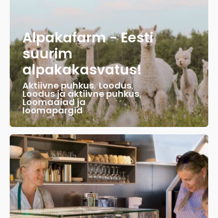
Alpakafarm - Eesti
suurim
alpakakasvatus!
Aktiivne puhkus
,
Loodus
,
Loodus ja aktiivne puhkus
,
Loomaaiad ja
loomapargid