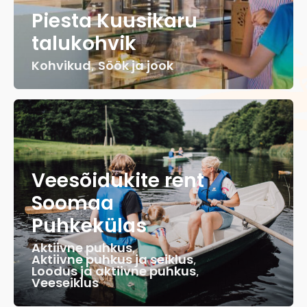
Piesta Kuusikaru
talukohvik
Kohvikud
,
Söök ja jook
Veesõidukite rent
Soomaa
Puhkekülas
Aktiivne puhkus
,
Aktiivne puhkus ja seiklus
,
Loodus ja aktiivne puhkus
,
Veeseiklus