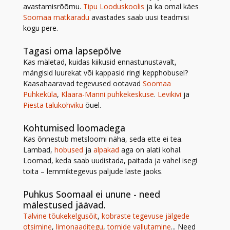
avastamisrõõmu.
Tipu Looduskoolis
ja ka omal käes
Soomaa matkaradu
avastades saab uusi teadmisi
kogu pere.
Tagasi oma lapsepõlve
Kas mäletad, kuidas kiikusid ennastunustavalt,
mängisid luurekat või kappasid ringi kepphobusel?
Kaasahaaravad tegevused ootavad
Soomaa
Puhkeküla
,
Klaara-Manni puhkekeskuse
.
Levikivi
ja
Piesta talukohviku
õuel.
Kohtumised loomadega
Kas õnnestub metsloomi näha, seda ette ei tea.
Lambad,
hobused
ja
alpakad
aga on alati kohal.
Loomad, keda saab uudistada, paitada ja vahel isegi
toita – lemmiktegevus paljude laste jaoks.
Puhkus Soomaal ei unune - need
mälestused jäävad.
Talvine tõukekelgusõit
,
kobraste tegevuse jälgede
otsimine
,
limonaaditegu
,
tornide vallutamine
... Need