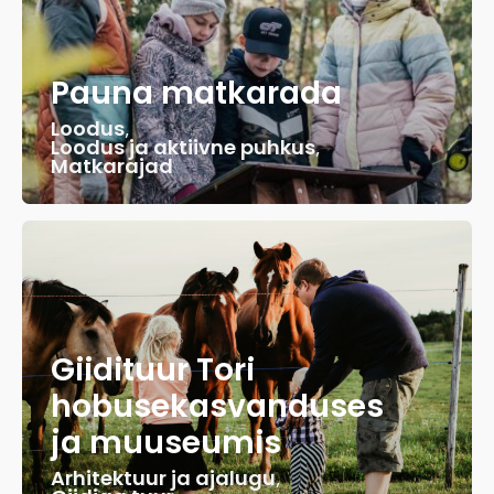
Pauna matkarada
Loodus
,
Loodus ja aktiivne puhkus
,
Matkarajad
Giidituur Tori
hobusekasvanduses
ja muuseumis
Arhitektuur ja ajalugu
,