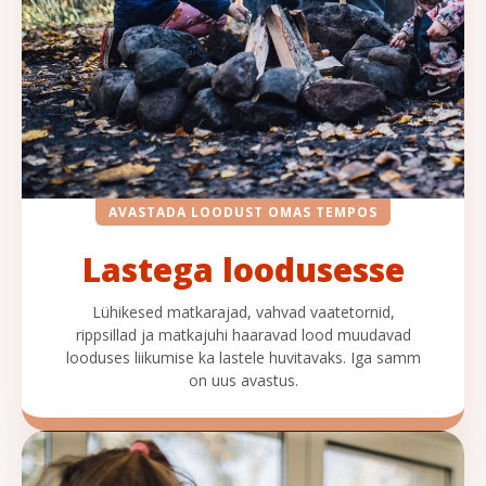
AVASTADA LOODUST OMAS TEMPOS
Lastega loodusesse
Lühikesed matkarajad, vahvad vaatetornid,
rippsillad ja matkajuhi haaravad lood muudavad
looduses liikumise ka lastele huvitavaks. Iga samm
on uus avastus.