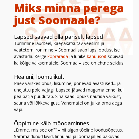
Miks minna perega
just Soomaale?
Lapsed saavad olla päriselt lapsed
Turnimine laudteel, käegakatsutav veesilm ja
vaatetorni ronimine – Soomaal saab laps loodust ise
avastada. Kerge
koprarada
ja lühike
kanuusõit
sobivad
ka kõige väiksematele. Soomaa – see on ehtne seiklus.
Hea uni, loomulikult
Päev värskes õhus, liikumine, põnevad avastused... ja
unejuttu pole vajagi. Lapsed jäävad magama enne, kui
pea patja puudutab. Sina saad lõpuks nautida vaikust,
sauna või lõkkevalgust. Vanematel on ju ka oma aega
vaja.
Õppimine käib möödaminnes
„Emme, mis see on?“ – nii algab tõeline loodusõpetus.
Sammaldunud kivid, linnulaul ja loomajäljed pakuvad