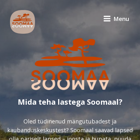
Menu
Mida teha lastega Soomaal?
Oled tüdinenud mängutubadest ja
kaubanduskeskustest? Soomaal saavad lapsed
olla päriselt lapsed – joosta ja hüpata, püüda