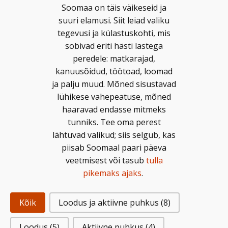
Soomaa on täis väikeseid ja
suuri elamusi. Siit leiad valiku
tegevusi ja külastuskohti, mis
sobivad eriti hästi lastega
peredele: matkarajad,
kanuusõidud, töötoad, loomad
ja palju muud. Mõned sisustavad
lühikese vahepeatuse, mõned
haaravad endasse mitmeks
tunniks. Tee oma perest
lähtuvad valikud; siis selgub, kas
piisab Soomaal paari päeva
veetmisest või tasub
tulla
pikemaks ajaks
.
Kõik
Loodus ja aktiivne puhkus
(8)
Loodus
(5)
Aktiivne puhkus
(4)