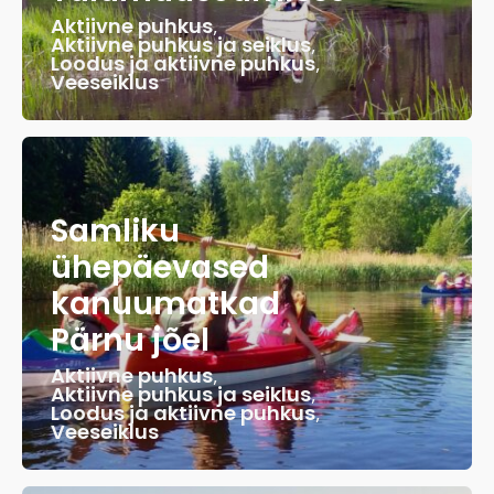
Aktiivne puhkus
,
Aktiivne puhkus ja seiklus
,
Loodus ja aktiivne puhkus
,
Veeseiklus
Samliku
ühepäevased
kanuumatkad
Pärnu jõel
Aktiivne puhkus
,
Aktiivne puhkus ja seiklus
,
Loodus ja aktiivne puhkus
,
Veeseiklus