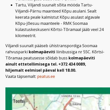
Tartu, Viljandi suunalt sõita mööda Tartu-
Viljandi-Pärnu maanteed Kõpu asulani. Sealt
keerata peale kalmistut Kõpu asulast algavale
Kõpu-Jõesuu maanteele - RMK Soomaa
külastuskeskuseni Kõrtsi-Tõramaal jääb veel 24
kilomeetrit.
Viljandi suunalt pääseb ühistranspordiga Soomaa
rahvusparki
kolmapäeviti
liinibussiga nr 55C. Kõrtsi-
Tõramaa peatusesse sõidab buss
kolmapäeviti
ainult ettetellimisega tel. +372 434 0089,
hiljemalt eelmisel päeval kell 18.00.
Vaata täpsemalt:
peatus.ee