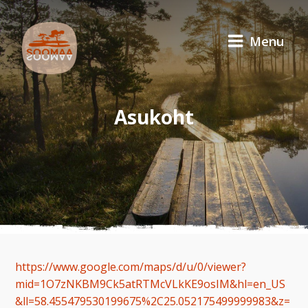
Menu
Asukoht
https://www.google.com/maps/d/u/0/viewer?
mid=1O7zNKBM9Ck5atRTMcVLkKE9osIM&hl=en_US
&ll=58.455479530199675%2C25.052175499999983&z=