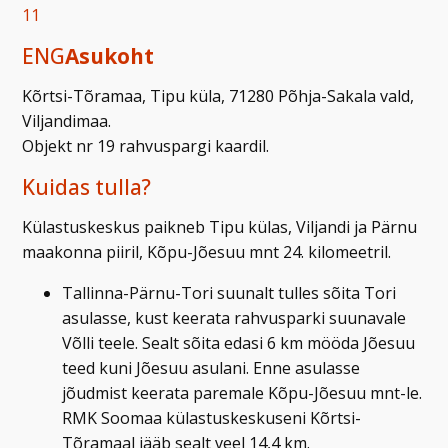
11
ENG
Asukoht
Kõrtsi-Tõramaa, Tipu küla, 71280 Põhja-Sakala vald,
Viljandimaa.
Objekt nr 19 rahvuspargi kaardil.
Kuidas tulla?
Külastuskeskus paikneb Tipu külas, Viljandi ja Pärnu
maakonna piiril, Kõpu-Jõesuu mnt 24. kilomeetril.
Tallinna-Pärnu-Tori suunalt tulles sõita Tori
asulasse, kust keerata rahvusparki suunavale
Võlli teele. Sealt sõita edasi 6 km mööda Jõesuu
teed kuni Jõesuu asulani. Enne asulasse
jõudmist keerata paremale Kõpu-Jõesuu mnt-le.
RMK Soomaa külastuskeskuseni Kõrtsi-
Tõramaal jääb sealt veel 14,4 km.